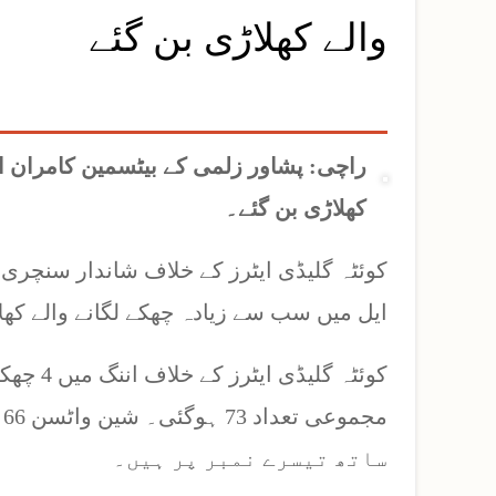
والے کھلاڑی بن گئے
راچی:
پشاور زلمی کے بیٹسمین کامران ا
کھلاڑی بن گئے۔
کوئٹہ گلیڈی ایٹرز کے خلاف شاندار سنچری
ایل میں سب سے زیادہ چھکے لگانے والے کھل
کوئٹہ گ
ساتھ تیسرے نمبر پر ہیں۔