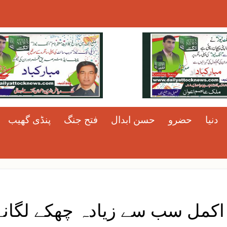
دنیا
حضرو
حسن ابدال
فتح جنگ
پنڈی گھیب
اکمل سب سے زیادہ چھکے لگانے