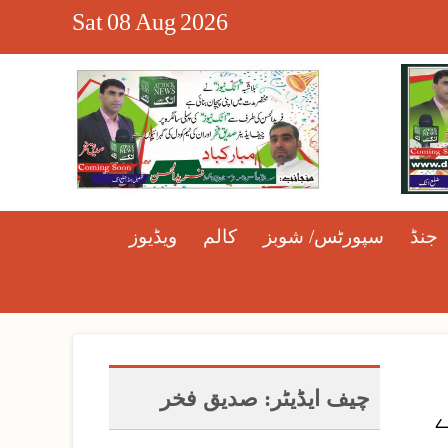
Sat
08
Aug
2026
جنڈ
سپورٹس/ شوبز
کالم
ویڈیوز
چیف ایڈیٹر: صدیق فخر