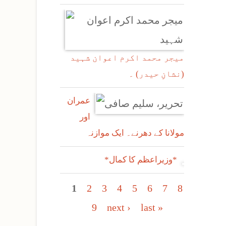
میجر محمد اکرم اعوان شہید
(نشانِ حیدر) ۔
عمران
اور
مولانا کے دھرنے۔ ایک موازنہ
*وزیراعظم کا کمال*
Pages
1
2
3
4
5
6
7
8
9
next ›
last »