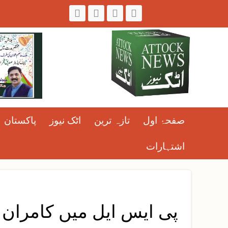
صفحۂ اول
تازہ ترین
اٹک نیوز
پاکستان
اشتہارات
پی ایس ایل میں کامران 