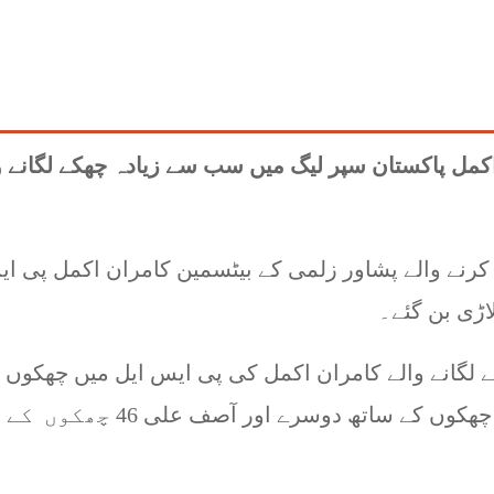
کمل پاکستان سپر لیگ میں سب سے زیادہ چھکے لگانے و
 کرنے والے پشاور زلمی کے بیٹسمین کامران اکمل پی ا
اڑی بن گئے۔
لیڈی ایٹرز کے خلاف اننگ میں 4 چھکے لگانے والے کامران اکمل کی پی ایس ایل میں چھکو
مجموعی تعداد 73 ہوگئی۔ شین واٹسن 66 چھکوں کے ساتھ دوسرے اور آصف علی 46 چھکوں کے