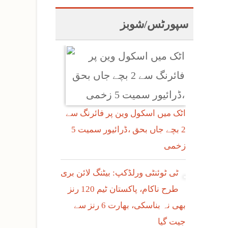
سپورٹس/شوبز
اٹک میں اسکول وین پر فائرنگ سے
2 بچے جاں بحق ،ڈرائیور سمیت 5
زخمی
ٹی ٹوئنٹی ورلڈکپ: بیٹنگ لائن بری
طرح ناکام، پاکستان ٹیم 120 رنز
بھی نہ بناسکی، بھارت 6 رنز سے
جیت گیا