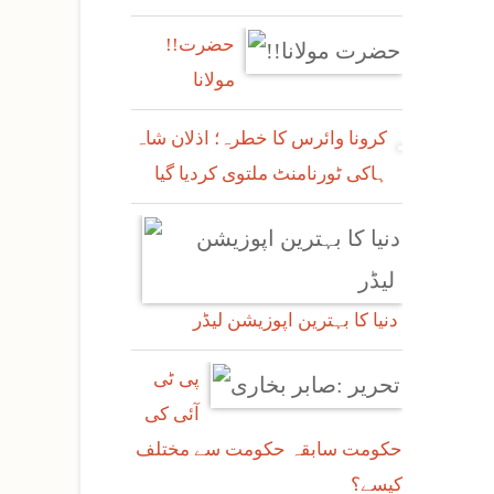
!!حضرت
مولانا
کرونا وائرس کا خطرہ؛ اذلان شاہ
ہاکی ٹورنامنٹ ملتوی کردیا گیا
دنیا کا بہترین اپوزیشن لیڈر
پی ٹی
آئی کی
حکومت سابقہ حکومت سے مختلف
کیسے؟