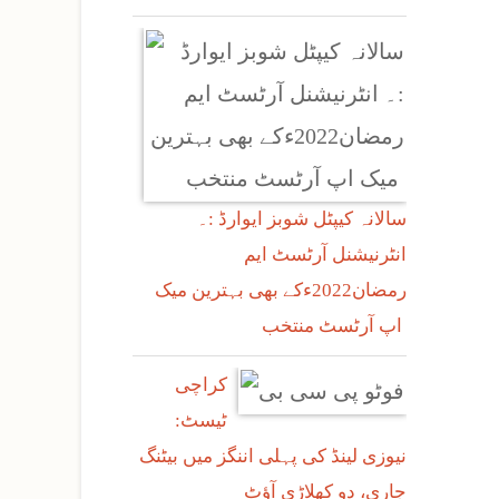
سالانہ کیپٹل شوبز ایوارڈ :۔
انٹرنیشنل آرٹسٹ ایم
رمضان2022ءکے بھی بہترین میک
اپ آرٹسٹ منتخب
کراچی
ٹیسٹ:
نیوزی لینڈ کی پہلی اننگز میں بیٹنگ
جاری، دو کھلاڑی آؤٹ