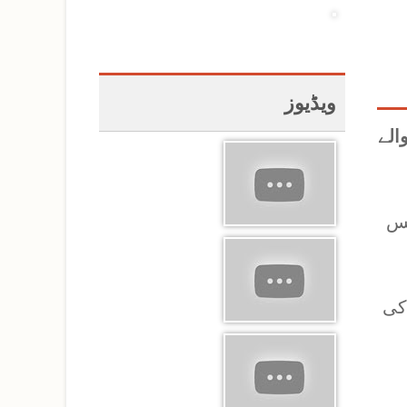
ویڈیوز
الے
یس
ں کی