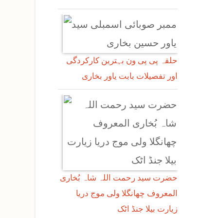
حلقہ پی پی ون بہترین کارکردگی
اور تفصیلات بابت یاور بخاری
حضرت سید رحمت اللہ شاہ بُخاری
المعروف چھانگلا ولی موج دریا
زیارت بیلا جنڈ اٹک