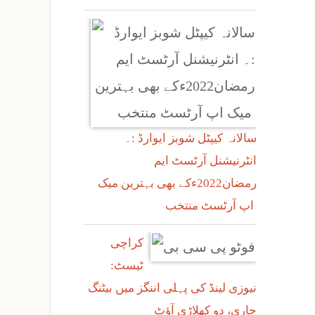
سالانہ کیپٹل شوبز ایوارڈ :۔
انٹرنیشنل آرٹسٹ ایم
رمضان2022ءکے بھی بہترین میک
اپ آرٹسٹ منتخب
کراچی
ٹیسٹ:
نیوزی لینڈ کی پہلی اننگز میں بیٹنگ
جاری، دو کھلاڑی آؤٹ