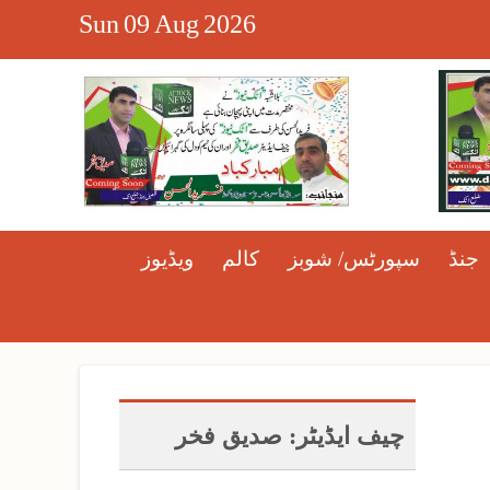
Sun
09
Aug
2026
جنڈ
سپورٹس/ شوبز
کالم
ویڈیوز
چیف ایڈیٹر: صدیق فخر