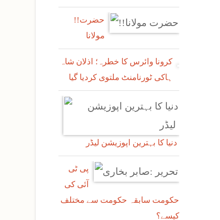
!!حضرت
مولانا
کرونا وائرس کا خطرہ؛ اذلان شاہ
ہاکی ٹورنامنٹ ملتوی کردیا گیا
دنیا کا بہترین اپوزیشن لیڈر
پی ٹی
آئی کی
حکومت سابقہ حکومت سے مختلف
کیسے؟