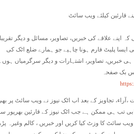
نے قارئین کیلئے ویب سائٹ
 اپنے علاقے کی خبریں، تصاویر، مسائل و دیگر تقریب
ئی ایسا پلیٹ فارم ہونا چاہیے جو ہمارے ضلع اٹک کی
ی خبریں، تصاویر، اشتہارات و دیگر سرگرمیاں ہوں۔
فیس بک صفحہ
https
آراء، تجاویز کے بعد اب اٹک نیوز نے ویب سائٹ پر بھ
میابی تب ہی ممکن ہے جب اٹک نیوز کے قارئین بھرپور سا
ب سائٹ کا وزٹ کیا کریں اور خبریں ، کالم وغیرہ پڑھ