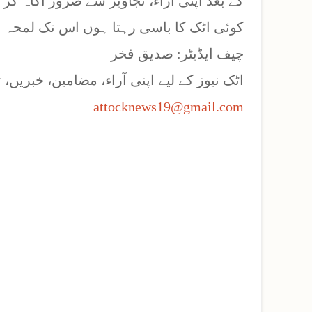
کے بعد اپنی آراء، تجاویز سے ضرور آگاہ 
کوئی اٹک کا باسی رہتا ہوں اس تک لمحہ 
چیف ایڈیٹر: صدیق فخر
اٹک نیوز کے لیے اپنی آراء، مضامین، خبریں
attocknews19@gmail.com