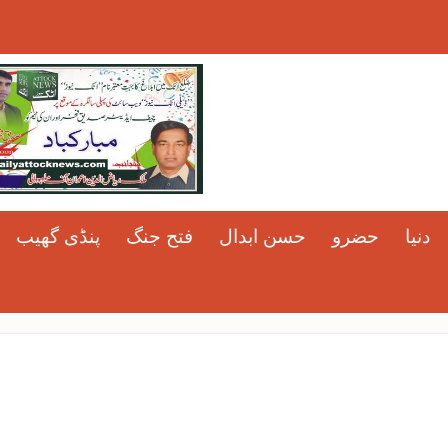
دنیا
حضرو
حسن ابدال
فتح جنگ
پنڈی گھیب