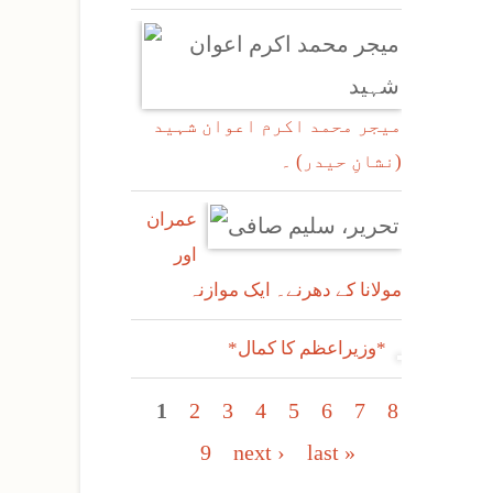
میجر محمد اکرم اعوان شہید
(نشانِ حیدر) ۔
عمران
اور
مولانا کے دھرنے۔ ایک موازنہ
*وزیراعظم کا کمال*
Pages
1
2
3
4
5
6
7
8
9
next ›
last »