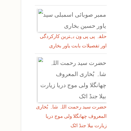
حلقہ پی پی ون بہترین کارکردگی
اور تفصیلات بابت یاور بخاری
حضرت سید رحمت اللہ شاہ بُخاری
المعروف چھانگلا ولی موج دریا
زیارت بیلا جنڈ اٹک