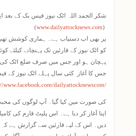
شکر الحمد اللہ اٹک نیوز فیس بک کے بعد اپ
(
www.dailyattocknews.com
)
پر بھی اب دستیاب ہے۔ ہماری کوشش تھی کہ
کو اٹک نیوز کے قارئین تک پہنچانے کیلئے کو
پہچان ہو اور جس میں صرف ضلع اٹک کی ہ
جس کا آغاز کئی سال پہلے اٹک نیوز کے 
://www.facebook.com/dailyattocknewscom/
کی صورت میں کیا گیا۔ آپ لوگوں کی محبت ،
اپنا آغاز کر دیا ہے۔ اس پلیٹ فارم کی کا
دیں۔ اس کے لیے قارئین سے گزارش ہے کہ وی