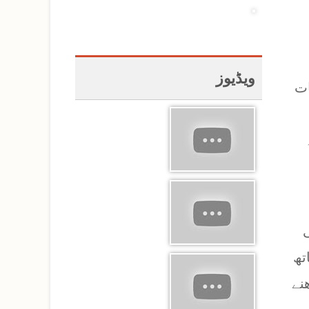
ویڈیوز
ات
ی
تھ
نے