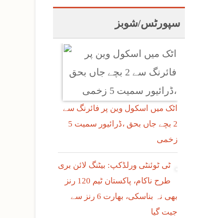
سپورٹس/شوبز
اٹک میں اسکول وین پر فائرنگ سے
2 بچے جاں بحق ،ڈرائیور سمیت 5
زخمی
ٹی ٹوئنٹی ورلڈکپ: بیٹنگ لائن بری
طرح ناکام، پاکستان ٹیم 120 رنز
بھی نہ بناسکی، بھارت 6 رنز سے
جیت گیا