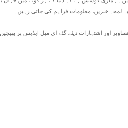
کر یں۔ ہماری کوشش ہے کہ دنیا کے ہر کونے میں جہاں ب
بہ لمحہ خبریں، معلومات فراہم کی جاتی رہیں۔
، تصاویر اور اشتہارات دیئے گئے ای میل ایڈیس پر بھیجیں