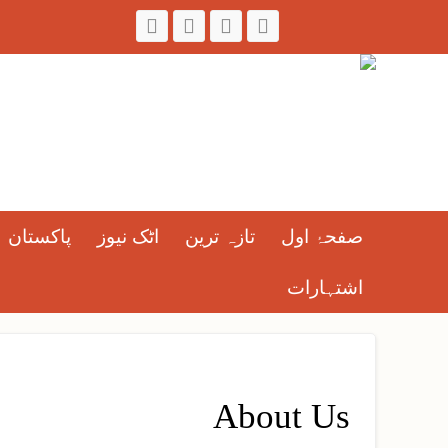
صفحۂ اول
تازہ ترین
اٹک نیوز
پاکستان
اشتہارات
About Us