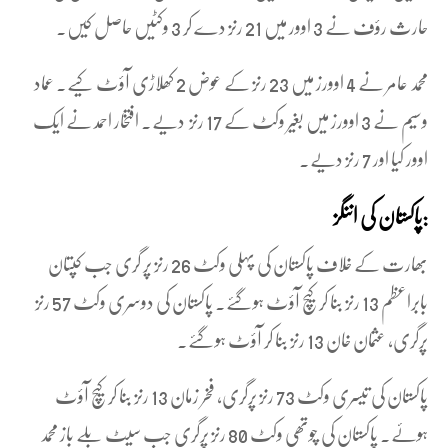
حارث رؤف نے 3 اوور میں 21 رنز دے کر 3 وکٹیں حاصل کیں۔
محمد عامر نے 4 اوورز میں 23 رنز کے عوض 2 کھلاڑی آؤٹ کیے۔ عماد
وسیم نے 3 اوورز میں بغیر وکٹ کے 17 رنز دیے۔ افتخار احمد نے ایک
اوور کیا اور 7 رنز دیے۔
پاکستان کی اننگز:
بھارت کے خلاف پاکستان کی پہلی وکٹ 26 رنز پر گری جب کپتان
بابراعظم 13 رنز بنا کر کیچ آؤٹ ہوگئے۔ پاکستان کی دوسری وکٹ 57 رنز
پرگری، عثمان خان 13 رنز بنا کر آؤٹ ہوگئے۔
پاکستان کی تیسری وکٹ 73 رنز پرگری، فخر زمان 13 رنز بنا کر کیچ آؤٹ
ہوئے۔ پاکستان کی چوتھی وکٹ 80 رنز پرگری جب سیٹ بلے باز محمد