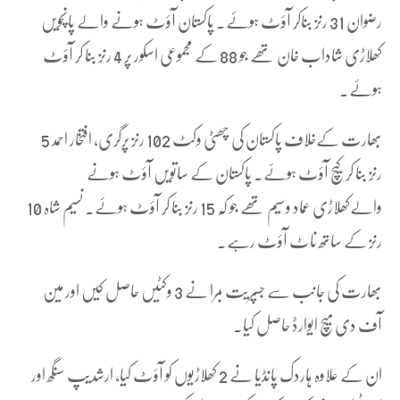
رضوان 31 رنز بناکر آؤٹ ہوئے۔ پاکستان آؤٹ ہونے والے پانچویں
کھلاڑی شاداب خان تھے جو 88 کے مجموعی اسکور پر 4 رنز بنا کر آؤٹ
ہوئے۔
بھارت کےخلاف پاکستان کی چھٹی وکٹ 102 رنز پرگری، افتخار احمد 5
رنز بنا کر کیچ آؤٹ ہوئے۔ پاکستان کے ساتویں آؤٹ ہونے
والےکھلاڑی عماد وسیم تھے جو کہ 15 رنز بنا کر آؤٹ ہوئے۔ نسیم شاہ 10
رنز کے ساتھ ناٹ آؤٹ رہے۔
بھارت کی جانب سے جسپریت بمرا نے 3 وکٹیں حاصل کیں اور مین
آف دی میچ ایوارڈ حاصل کیا۔
ان کے علاوہ ہاردک پانڈیا نے 2 کھلاڑیوں کو آؤٹ کیا، ارشدیپ سنگھ اور