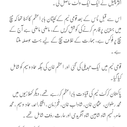
اکثر پٹیل نے ایک ایک وکٹ حاصل کی۔
اس سے قبل ٹاس کے بعد قومی ٹیم کےکپتان بابر اعظم کا کہنا تھا کہ میچ
میں بہترین پرفارم کرنےکی کوشش کریں گے، ماضی ماضی ہے آج کے
میچ پر فوکس ہے، بھارت کے خلاف میچ کے لیے بہت حوصلہ ملتا
ہے۔
قومی ٹیم میں ایک تبدیلی کی گئی اور اعظم خان کی جگہ عماد وسیم کو شامل
کیا گیا۔
پاکستان کرکٹ ٹیم کی قیادت بابراعظم کررہے تھے، دیگر کھلاڑیوں میں
محمد رضوان، عثمان خان، شاداب خان، فخرزمان ، افتخاراحمد، عماد وسیم ، محمد
عامر، نسیم شاہ شاہین شاہ آفریدی اور حارث رؤف شامل تھے۔