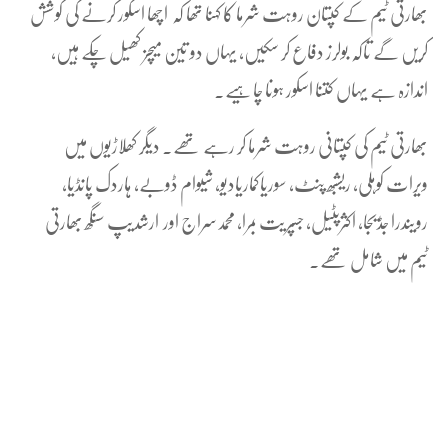
بھارتی ٹیم کے کپتان روہت شرما کا کہنا تھا کہ اچھا اسکور کرنے کی کوشش
کریں گے تاکہ بولرز دفاع کر سکیں، یہاں دو تین میچز کھیل چکے ہیں،
اندازہ ہے یہاں کتنا اسکور ہونا چاہیے۔
بھارتی ٹیم کی کپتانی روہت شرما کر رہے تھے۔ دیگر کھلاڑیوں میں
ویرات کوہلی، ریشبھ پنٹ، سوریاکماریادیو، شیوام ڈوبے، ہاردک پانڈیا،
رویندرا جڈیجا، اکثرپٹیل، جسپریت بمرا، محمدسراج اور ارشدیپ سنگھ بھارتی
ٹیم میں شامل تھے۔