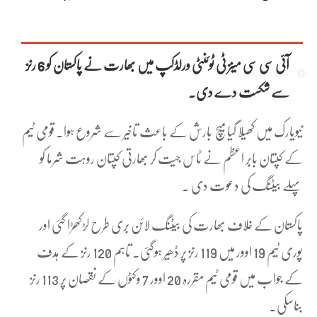
آئی سی سی مینز ٹی ٹوئنٹی ورلڈکپ میں بھارت نے پاکستان کو 6 رنز
سے شکست دے دی۔
نیویارک میں کھیلا گیا میچ بارش کے باعث تاخیر سے شروع ہوا۔ قومی ٹیم
کے کپتان بابر اعظم نے ٹاس جیت کر بھارتی کپتان روہت شرما کو
پہلے بیٹنگ کی دعوت دی ۔
پاکستان کے خلاف بھارت کی بیٹنگ لائن بری طرح لڑکھڑا گئی اور
پوری ٹیم 19 اوور میں 119 رنز پر ڈھیر ہوگئی۔ تاہم 120 رنز کے ہدف
کے جواب میں قومی ٹیم مقررہ 20 اوور 7 وکٹوں کے نقصان پر 113 رنز
بناسکی۔