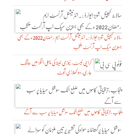
سالانہ کیپٹل شوبز ایوارڈ :۔ انٹرنیشنل آرٹسٹ ایم رمضان2022ءکے بھی
بہترین میک اپ آرٹسٹ منتخب
کراچی ٹیسٹ: نیوزی لینڈ کی پہلی اننگز میں بیٹنگ
جاری، دو کھلاڑی آؤٹ
پنجاب ،ترقیاتی کاموں میں ضلع اٹک سوشل میڈیا پر سب سے آگے