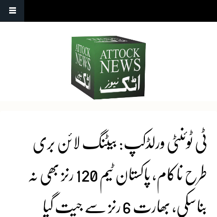
ٹی ٹوئنٹی ورلڈکپ: بیٹنگ لائن بری
طرح ناکام، پاکستان ٹیم 120 رنز بھی نہ
بناسکی، بھارت 6 رنز سے جیت گیا