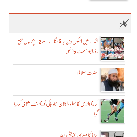
کالمز
اٹک میں اسکول وین پر فائرنگ سے 2 بچے جاں بحق
،ڈرائیور سمیت 5 زخمی
!!حضرت مولانا
کرونا وائرس کا خطرہ؛ اذلان شاہ ہاکی ٹورنامنٹ ملتوی کردیا
گیا
دنیا کا بہترین اپوزیشن لیڈر