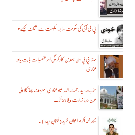
پی ٹی آئی کی حکومت سابقہ حکومت سے مختلف کیسے؟
حلقہ پی پی ون بہترین کارکردگی اور تفصیلات بابت یاور
بخاری
حضرت سید رحمت اللہ شاہ بُخاری المعروف چھانگلا ولی
موج دریا زیارت بیلا جنڈ اٹک
میجر محمد اکرم اعوان شہید (نشانِ حیدر) ۔