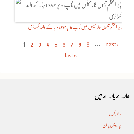
بابر اعظم تینوں فارمیٹس میں ٹاپ 5 پر موجود دنیا کے واحد کھلاڑی
Pages
1
2
3
4
5
6
7
8
9
…
next ›
last »
ہمارے بارے میں
رابطہ کریں
پرا ئیویسی پالیسی