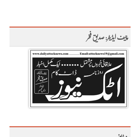
چیف ایڈیٹر: صدیق فخر
ویڈیوز