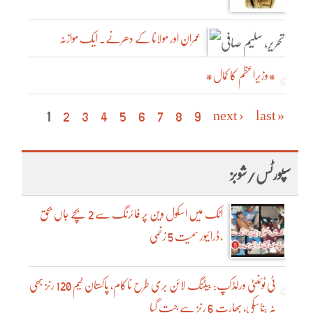
عمران اور مولانا کے دھرنے۔ ایک موازنہ
*وزیراعظم کا کمال*
Pages
1
2
3
4
5
6
7
8
9
next ›
last »
سپورٹس/شوبز
اٹک میں اسکول وین پر فائرنگ سے 2 بچے جاں بحق
،ڈرائیور سمیت 5 زخمی
ٹی ٹوئنٹی ورلڈکپ: بیٹنگ لائن بری طرح ناکام، پاکستان ٹیم 120 رنز بھی
نہ بناسکی، بھارت 6 رنز سے جیت گیا