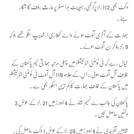
وکٹ بھی 112 رنز پرگرگئی، جسپریت بمرا صفر پر حارث رؤف کا شکار
بنے۔
بھارت کے آخری آؤٹ ہونے والے کھلاڑی ارشدیپ سنگھ تھے جو کہ
9 رنز بنا کر رن آؤٹ ہوئے۔
خیال رہے کہ ٹی ٹوئنٹی انٹرنیشنلز میں پہلی مرتبہ بھارتی ٹیم پاکستان کے
خلاف آل آؤٹ ہوئی۔ اس کے علاوہ 119 آل آؤٹ ٹی ٹوئنٹی انٹرنیشنلز
میں پاکستان کے خلاف بھارت کا کم ترین اسکور بھی ہے۔
پاکستان کی جانب سے نسیم شاہ نے 4 اوورز میں 21 رنز کے عوض 3
وکٹیں حاصل کیں۔
شاہین آفریدی نے4 اوورز میں 29 رنز کےعوض 1 وکٹ حاصل کی۔