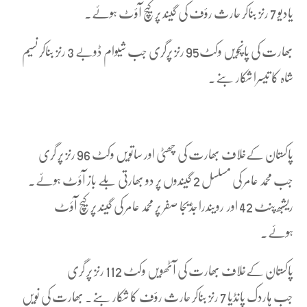
یادیو 7 رنز بناکر حارث رؤف کی گیند پر کیچ آؤٹ ہوئے۔
بھارت کی پانچویں وکٹ95 رنز پرگری جب شیوام ڈوبے 3 رنز بناکر نسیم
شاہ کا تیسرا شکار بنے۔
پاکستان کےخلاف بھارت کی چھٹی اور ساتویں وکٹ 96 رنز پر گری
جب محمد عامر کی مسلسل 2 گیندوں پر دو بھارتی بلے باز آؤٹ ہوئے۔
ریشبھ پنٹ 42 اور رویندرا جڈیجا صفر پر محمد عامر کی گیند پر کیچ آؤٹ
ہوئے۔
پاکستان کےخلاف بھارت کی آٹھویں وکٹ 112 رنز پر گری
جب ہاردک پانڈیا 7 رنز بناکر حارث رؤف کا شکار بنے۔ بھارت کی نویں