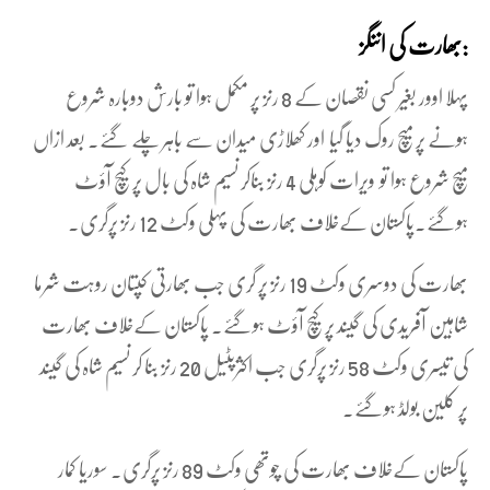
بھارت کی اننگز:
پہلا اوور بغیر کسی نقصان کے 8 رنز پر مکمل ہوا تو بارش دوبارہ شروع
ہونے پر میچ روک دیا گیا اور کھلاڑی میدان سے باہر چلے گئے۔ بعد ازاں
میچ شروع ہوا تو ویرات کوہلی 4 رنز بناکر نسیم شاہ کی بال پر کیچ آؤٹ
ہوگئے۔پاکستان کےخلاف بھارت کی پہلی وکٹ 12 رنز پرگری۔
بھارت کی دوسری وکٹ 19 رنز پر گری جب بھارتی کپتان روہت شرما
شاہین آفریدی کی گیند پر کیچ آؤٹ ہوگئے۔ پاکستان کےخلاف بھارت
کی تیسری وکٹ 58 رنز پرگری جب اکثرپٹیل 20 رنز بنا کر نسیم شاہ کی گیند
پر کلین بولڈ ہوگئے۔
پاکستان کےخلاف بھارت کی چوتھی وکٹ 89 رنز پرگری۔ سوریا کمار