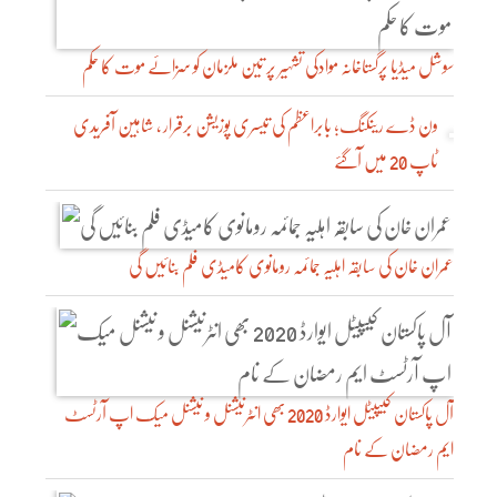
سوشل میڈیا پرگستاخانہ موادکی تشہیر پر تین ملزمان کو سزائے موت کا حکم
ون ڈے رینکنگ؛ بابراعظم کی تیسری پوزیشن برقرار ، شاہین آفریدی
ٹاپ 20 میں آگئے
عمران خان کی سابقہ اہلیہ جمائمہ رومانوی کامیڈی فلم بنائیں گی
آل پاکستان کیپیٹل ایوارڈ 2020 بھی انٹرنیشنل و نیشنل میک اپ آرٹسٹ
ایم رمضان کے نام