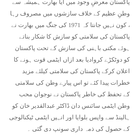
پاکستان معرضِ وجود میں آیا بھارت ہمیشہ سے
وطنِ عظیم کے خلاف سازشوں میں مصروف رہا
، کون نہیں جانتا کہ 1971 کی جنگ میں بھارت نے
پاکستان کی سلامتی کو سازش کا شکار بناتے
ہوئے مکتی باہنی کی سازش کے تحت پاکستان
کو دوٹکڑے کروادیا بعد ازاں ایٹمی قوت ہونے کا
اعلان کرکے پاکستان کی سلامتی کیلئے مزید
خطرات پیدا کئے تو اس پیارے وطن کی سلامتی
کے تحفظ کی خاطر پاکستان نے نوجوان محب
وطن ایٹمی سائنس دان ڈاکٹر عبدالقدیر خان کو
ہالینڈ سے واپس بلوایا اور انہیں ایٹمی ٹیکنالوجی
کے حصول کی ذمہ داری سونپ دی گئی ۔