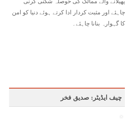
پھیلانے والے ممالک کی حوصلہ شکنی کرنی
چاہئے اور مثبت کردار ادا کرتے ہوئے دنیا کو امن
کا گہوارہ بنانا چاہئے۔
چیف ایڈیٹر: صدیق فخر