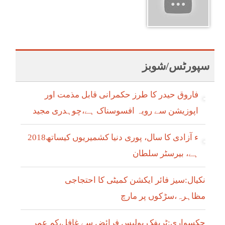
سپورٹس/شوبز
فاروق حیدر کا طرز حکمرانی قابل مذمت اور
اپوزیشن سے رویہ افسوسناک ہے،چوہدری مجید
2018ء آزادی کا سال، پوری دنیا کشمیریوں کیساتھ
ہے، بیرسٹر سلطان
نکیال:سیز فائر ایکشن کمیٹی کا احتجاجی
مظاہرہ،سڑکوں پر مارچ
چکسواری:ٹریفک پولیس فرائض سے غافل،کم عمر