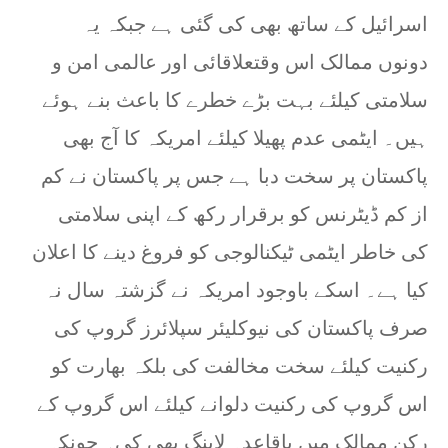
اسرائیل کے ساتھ بھی کی گئی ہے جبکہ یہ
دونوں ممالک اس وقتعلاقائی اور عالمی امن و
سلامتی کیلئے بہت بڑے خطرے کا باعث بنے ہوئے
ہیں۔ ایٹمی عدم پھیلا کیلئے امریکہ کا آج بھی
پاکستان پر سخت دبا ہے جس پر پاکستان نے کم
از کم ڈیٹرنس کو برقرار رکھ کے اپنی سلامتی
کی خاطر ایٹمی ٹیکنالوجی کو فروغ دینے کا اعلان
کیا ہے۔ اسکے باوجود امریکہ نے گزشتہ سال نہ
صرف پاکستان کی نیوکلیئر سپلائرز گروپ کی
رکنیت کیلئے سخت مخالفت کی بلکہ بھارت کو
اس گروپ کی رکنیت دلوانے کیلئے اس گروپ کے
رکن ممالک میں باقاعدہ لابنگ بھی کی۔ چونکہ