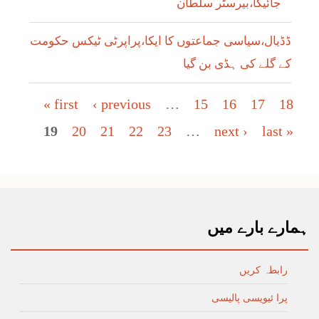
جائیگا،بیرسٹر سلطان
ڈڈیال،سیاسی جماعتوں کا ایکا،پراپرٹی ٹیکس حکومت
کے گلے کی ہڈی بن گیا
Pages
« first
‹ previous
…
15
16
17
18
19
20
21
22
23
…
next ›
last »
ہمارے بارے میں
رابطہ کریں
پرا ئیویسی پالیسی