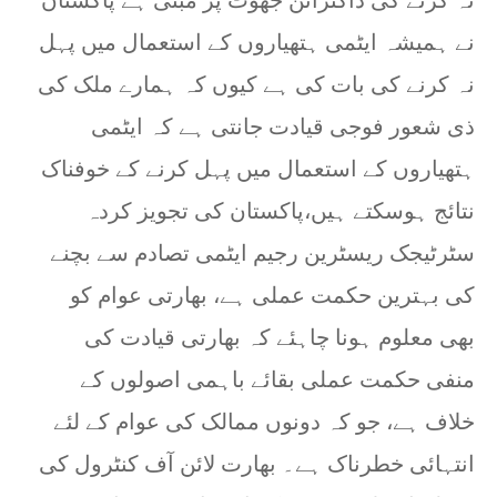
نہ کرنے کی ڈاکٹرائن جھوٹ پر مبنی ہے پاکستان
نے ہمیشہ ایٹمی ہتھیاروں کے استعمال میں پہل
نہ کرنے کی بات کی ہے کیوں کہ ہمارے ملک کی
ذی شعور فوجی قیادت جانتی ہے کہ ایٹمی
ہتھیاروں کے استعمال میں پہل کرنے کے خوفناک
نتائج ہوسکتے ہیں،پاکستان کی تجویز کردہ
سٹرٹیجک ریسٹرین رجیم ایٹمی تصادم سے بچنے
کی بہترین حکمت عملی ہے، بھارتی عوام کو
بھی معلوم ہونا چاہئے کہ بھارتی قیادت کی
منفی حکمت عملی بقائے باہمی اصولوں کے
خلاف ہے، جو کہ دونوں ممالک کی عوام کے لئے
انتہائی خطرناک ہے۔ بھارت لائن آف کنٹرول کی