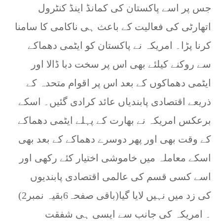
جس پر اسے پاکستان کی کمانڈ اینڈ کنٹرول
اتھارٹی کی فعالیت کے باعث ہی ناکامی کا سامنا
کرنا پڑا۔ امریکہ نے پاکستان کو ایٹمی دھماکے
سے روکنے کیلئے بھی اس پر سخت دبا ڈالا اور
ایٹمی دھماکوں کے بعد اس پر اقوام متحدہ کے
ذریعے اقتصادی پابندیاں عائد کرادی گئیں۔ اسکے
برعکس امریکہ نے بھارت کے پہلے ایٹمی دھماکے
کے وقت بھی اور پھر دوسرے دھماکے کے بعد بھی
اسکے معاملہ میں خاموشی اختیار کئے رکھی اور
اسے کسی قسم کی عالمی اقتصادی پابندیوں
کی زد میں نہیں لایا گیا(باقی صفحہ6بقیہ نمبر2)
۔ امریکہ کی جانب سے ایسی ہی شفقت