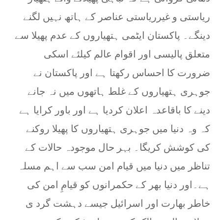
ریاستی و غیرریاستی عناصر کے ہاتھ نہیں لگنے
دینگے۔ پاکستان ایٹمی ہتھیاروں کے عدم پھیلا سے
متعلق پالیسی اور اقوام عالم کیلئے اسکی
ضرورت کا احساس رکھتا ہے اور پاکستان نے
جوہری ہتھیاروں کے غلط ہاتھوں میں نہ جانے
دینے کا باقاعدہ اعلان کردیا ہے اور باور کرایا ہے
کہ وہ دنیا میں جوہری ہتھیاروں کا پھیلا روکنے
کی کوشش کریگا۔ بہر حال موجودہ حالات کے
تناظر میں دنیا میں قیام امن سب سے اہم مسلہ
ہے۔اور دنیا بھر کے حکمرانوں کو قیامِ امن کی
خاطر بھارت اور اسرائیل جیسے دہشت گرد ی