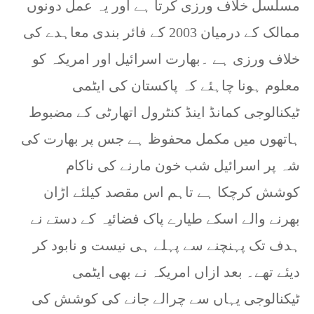
مسلسل خلاف ورزی کرتا ہے اور یہ عمل دونوں
ممالک کے درمیان 2003 کے فائر بندی معاہدے کی
خلاف ورزی ہے ۔بھارت اسرائیل اور امریکہ کو
معلوم ہونا چاہئے کہ پاکستان کی ایٹمی
ٹیکنالوجی کمانڈ اینڈ کنٹرول اتھارٹی کے مضبوط
ہاتھوں میں مکمل محفوظ ہے جس پر بھارت کی
شہ پر اسرائیل شب خون مارنے کی ناکام
کوشش کرچکا ہے تاہم اس مقصد کیلئے اڑان
بھرنے والے اسکے طیارے پاک فضائیہ کے دستے نے
ہدف تک پہنچنے سے پہلے ہی نیست و نابود کر
دیئے تھے۔ بعد ازاں امریکہ نے بھی ایٹمی
ٹیکنالوجی یہاں سے چرالے جانے کی کوشش کی