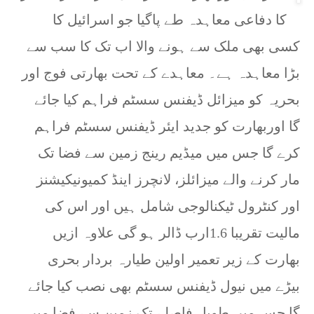
کا دفاعی معاہدہ طے پاگیا جو اسرائیل کا
کسی بھی ملک سے ہونے والا اب تک کا سب سے
بڑا معاہدہ ہے۔ معاہدے کے تحت بھارتی فوج اور
بحریہ کو میزائل ڈیفنس سسٹم فراہم کیا جائے
گا اوربھارت کو جدید ایئر ڈیفنس سسٹم فراہم
کرے گا جس میں میڈیم رینج زمین سے فضا تک
مار کرنے والے میزائلز، لانچرز اینڈ کمیونیکیشنز
اور کنٹرول ٹیکنالوجی شامل ہیں اور اس کی
مالیت تقریبا 1.6ارب ڈالر ہو گی علاوہ ازیں
بھارت کے زیر تعمیر اولین طیارہ بردار بحری
بیڑے میں نیول ڈیفنس سسٹم بھی نصب کیا جائے
گا جس میں طویل فاصلے تک زمین سے فضا میں