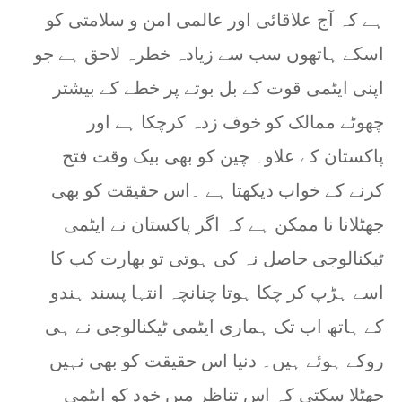
ہے کہ آج علاقائی اور عالمی امن و سلامتی کو
اسکے ہاتھوں سب سے زیادہ خطرہ لاحق ہے جو
اپنی ایٹمی قوت کے بل بوتے پر خطے کے بیشتر
چھوٹے ممالک کو خوف زدہ کرچکا ہے اور
پاکستان کے علاوہ چین کو بھی بیک وقت فتح
کرنے کے خواب دیکھتا ہے ۔اس حقیقت کو بھی
جھٹلانا نا ممکن ہے کہ اگر پاکستان نے ایٹمی
ٹیکنالوجی حاصل نہ کی ہوتی تو بھارت کب کا
اسے ہڑپ کر چکا ہوتا چنانچہ انتہا پسند ہندو
کے ہاتھ اب تک ہماری ایٹمی ٹیکنالوجی نے ہی
روکے ہوئے ہیں۔ دنیا اس حقیقت کو بھی نہیں
جھٹلا سکتی کہ اس تناظر میں خود کو ایٹمی