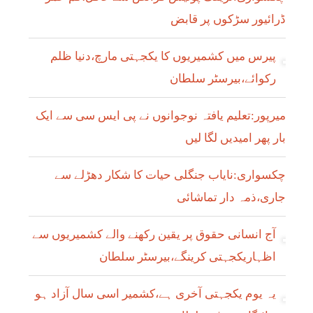
ڈرائیور سڑکوں پر قابض
پیرس میں کشمیریوں کا یکجہتی مارچ،دنیا ظلم
رکوائے،بیرسٹر سلطان
میرپور:تعلیم یافتہ نوجوانوں نے پی ایس سی سے ایک
بار پھر امیدیں لگا لیں
چکسواری:نایاب جنگلی حیات کا شکار دھڑلے سے
جاری،ذمہ دار تماشائی
آج انسانی حقوق پر یقین رکھنے والے کشمیریوں سے
اظہاریکجہتی کرینگے،بیرسٹر سلطان
یہ یوم یکجہتی آخری ہے،کشمیر اسی سال آزاد ہو