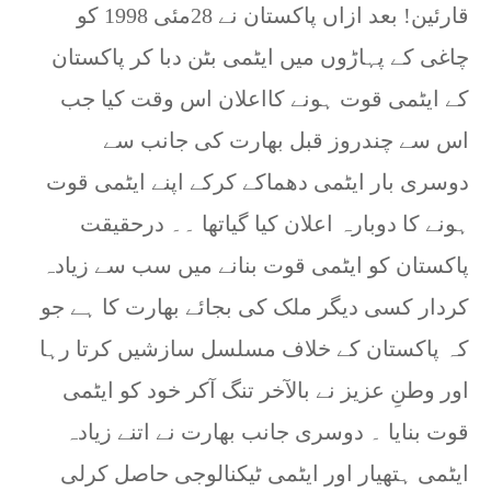
قارئین! بعد ازاں پاکستان نے 28مئی 1998 کو
چاغی کے پہاڑوں میں ایٹمی بٹن دبا کر پاکستان
کے ایٹمی قوت ہونے کااعلان اس وقت کیا جب
اس سے چندروز قبل بھارت کی جانب سے
دوسری بار ایٹمی دھماکے کرکے اپنے ایٹمی قوت
ہونے کا دوبارہ اعلان کیا گیاتھا ۔۔ درحقیقت
پاکستان کو ایٹمی قوت بنانے میں سب سے زیادہ
کردار کسی دیگر ملک کی بجائے بھارت کا ہے جو
کہ پاکستان کے خلاف مسلسل سازشیں کرتا رہا
اور وطنِ عزیز نے بالآخر تنگ آکر خود کو ایٹمی
قوت بنایا ۔ دوسری جانب بھارت نے اتنے زیادہ
ایٹمی ہتھیار اور ایٹمی ٹیکنالوجی حاصل کرلی