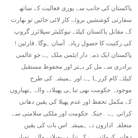
پاکستان کی جانب سے پوری فعالیت کے ساتھ
سفارتی کوششیں بروئے کار لائی جائیں تو بھارت
کے مقابل پاکستان کیلئے نیوکلیئر سپلائرز گروپ
کی رکنیت کا حصول زیادہ آسان ہوگا۔قارئین !
پاکستان ایک ذمہ دار ایٹمی ملک ہے جو عالمی
برادری سے مل کر بہتر اور محفوظ مستقبل
کیلئے کام کررہا ہے اور ہمیشہ کی طرح
موجودہ حکومت بھی تباہی پھیلانے والے ہتھیاروں
کے مکمل تحفظ اور عدم پھیلا کی یقین دھانی
کراتی ہے ۔جبکہ حکومت اور ملکی سلامتی سے
متعلقہ اداروں نے ہمیشہ اس بات کی یقین
دھانی کروائی ہے کہ تباہی پھیلانے والے ہتھیار