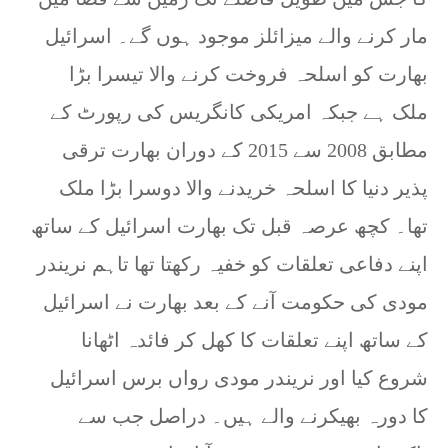
مار کرنے والے میزائلز موجود ہوں گے۔ اسرائیل
بھارت کو اسلحہ فروخت کرنے والا تیسرا بڑا
ملک ہے جبکہ امریکی کانگریس کی رپورٹ کے
مطابق 2008 سے 2015 کے دوران بھارت ترقی
پذیر دنیا کا اسلحہ خریدنے والا دوسرا بڑا ملک
تھا۔ کچھ عرصہ قبل تک بھارت اسرائیل کے ساتھ
اپنے دفاعی تعلقات کو خفیہ رکھتا تھا تاہم نریندر
مودی کی حکومت آنے کے بعد بھارت نے اسرائیل
کے ساتھ اپنے تعلقات کا کھل کر فائدہ اٹھانا
شروع کیا اور نریندر مودی رواں برس اسرائیل
کا دورہ بھیکرنے والے ہیں۔ دراصل جب سے