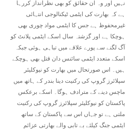
نہیں اور وہ ان حقائق کو بھی نظرانداز کررہا
ہے کہ بھارت کی ایٹمی ٹیکنالوجی انتہائی
غیرمحفوظ ہے جس کا ایٹمی مواد چوری بھی
ہوچکا ہے اور گزشتہ سال اسکے ایٹمی پلانٹ کو
آگ لگنے سے پورے علاقے میں تباہی ہوئی جبکہ
اسکے متعدد ایٹمی سائنس دان قتل بھی ہوچکے
ہیں۔ اس صورتحال میں بھارت کو نیوکلیئر
سپلائرز گروپ کی رکنیت دینا بندر کے ہاتھ میں
ماچس دینے کے مترادف ہوگا۔ اسکے برعکس
پاکستان کو نیوکلیئر سپلائرز گروپ کی رکنیت
ملتی ہے تو جہاں اس سے پاکستان کے ساتھ
ایٹمی جنگ کیلئے بے تابی والے بھارتی عزائم