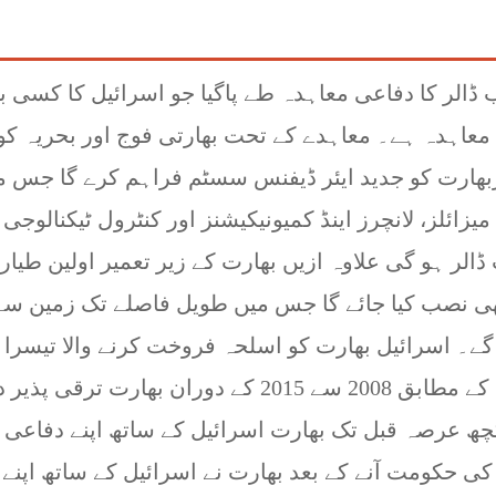
یل اور بھارت کے درمیان تقریبا 2ارب ڈالر کا دفاعی معاہدہ طے پاگیا جو اسرائیل کا کسی
معاہدہ ہے۔ معاہدے کے تحت بھارتی فوج اور بحریہ کو
ربھارت کو جدید ایئر ڈیفنس سسٹم فراہم کرے گا جس م
یزائلز، لانچرز اینڈ کمیونیکیشنز اور کنٹرول ٹیکنالوجی
یں اور اس کی مالیت تقریبا 1.6ارب ڈالر ہو گی علاوہ ازیں بھارت کے زیر تعمیر اولین طیا
ھی نصب کیا جائے گا جس میں طویل فاصلے تک زمین سے
گے۔ اسرائیل بھارت کو اسلحہ فروخت کرنے والا تیسرا ب
ملک ہے جبکہ امریکی کانگریس کی رپورٹ کے مطابق 2008 سے 2015 کے دوران بھارت ترقی پذ
 کچھ عرصہ قبل تک بھارت اسرائیل کے ساتھ اپنے دفاعی
 کی حکومت آنے کے بعد بھارت نے اسرائیل کے ساتھ اپنے