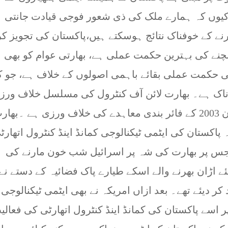
کیوں کہ ہمارے ملک کی ذی شعور فوجی قیادت جانتی 
نے کے خوفناک نتائج ہوسکتے ہیں،پاکستان کی تجویز ک
چنے کی بہترین حکمت عملی ہے، بھارتی عوام کو بھی
فی حکمت عملی بقائے باہمی اصولوں کے خلاف ہے، جو ک
رناک ہے۔ بھارت لائن آف کنٹرول کی مسلسل خلاف ورز
کرتا ہے اور یہ عمل دونوں ممالک کے درمیان 2003 کے فائر بندی معاہدے کی خلاف ورزی ہے ۔بھ
 پاکستان کی ایٹمی ٹیکنالوجی کمانڈ اینڈ کنٹرول اتھارٹ
س پر بھارت کی شہ پر اسرائیل شب خون مارنے کی
اڑان بھرنے والے اسکے طیارے پاک فضائیہ کے دستے نے
 دیئے تھے۔ بعد ازاں امریکہ نے بھی ایٹمی ٹیکنالوجی
سے پاکستان کی کمانڈ اینڈ کنٹرول اتھارٹی کی فعالی