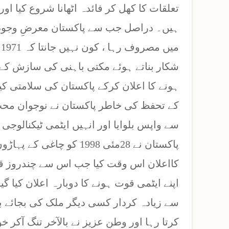
تعلقات کا کھل کر فائدہ اٹھانا شروع کیا او
ہیں۔ دراصل جب سے پاکستان معرضِ وجود 
م
شکار بناتے ہوئے مکتی باہنی کی سازش کے ت
ہونے کا اعلان کرکے پاکستان کی سلامتی کی
کے تحفظ کی خاطر پاکستان نے نوجوان محب 
سے واپس بلوایا اور انہیں ایٹمی ٹیکنالوج
پاکستان نے 28مئی 1998 کو
کااعلان اس وقت کیا جب اس سے چندروز قب
اپنے ایٹمی قوت ہونے کا دوبارہ اعلان کیا 
سے زیادہ کردار کسی دیگر ملک کی بجائے 
کرتا رہا اور وطنِ عزیز نے بالآخر تنگ آکر خ