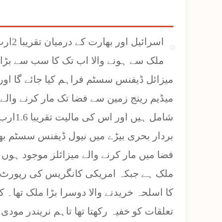
اسرائ
ملک سے ہونے والا اب تک کا سب سے بڑا 
میزائل ڈیفنس سسٹم فراہم کیا جائے گا او
میڈیم رینج زمین سے فضا تک مار کرنے والے م
شامل ہ
بردار بحری بیڑے میں نیول ڈیفنس سسٹم ب
فضا میں مار کرنے والے میزائلز موجود ہوں 
کا اسلحہ خریدنے والا دوسرا بڑا ملک تھا۔
تعلقات کو خفیہ رکھتا تھا تاہم نریندر مودی