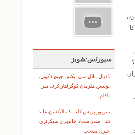
وں
 کا
سپورٹس/شوبز
ڈ
اں
ڈڈیال، بلال منی ایکس چینچ ڈکیتی،
پولیس ملزمان کوگرفتار کرنے میں
ناکام
میرپور پریس کلب کے الیکشن،عابد
شاہ صدر،سجاد خانپوری سیکرٹری
دہ
جنرل منتخب