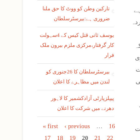
تارکین وطن کو ووٹ کا حق ملنا
ہے
ضروری ہے:بیرسٹرسلطان
ردہ
یوسف ثانی قتل کیس کے 4سہولت
ہ
کار گرفتار،مرکزی ملزم بیرون ملک
فرار
ی
ارت
بیرسٹرسلطان کا 26جنوری کو
ی
لندن میں مظاہرے کا اعلان
پیپلزپارٹی آزادکشمیر کا لاہور
دھرنے میں شرکت کا اعلان
Pages
« first
‹ previous
…
16
ت
17
18
19
20
21
22