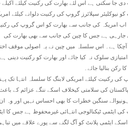
دی جا سکتی ہے اس لئے بھارت کی رکنیت کیلئے اکیلے 
و نیوکلیئر سپلائرز گروپ کی رکنیت دلوانے کیلئے امری
ب امریکہ کی جانب سے بھارت کو اس گروپ کی رکنی
 جارہی ہے جس کا چین کی جانب سے بھی بھارت کی
چکا ہے۔ اس سلسلہ میں چین نے یہ اصولی موقف اختی
تیازی سلوک نہ کیا جائے اور بھارت کو رکنیت دینی ہے 
ا رکن بنالیا جائے۔
 کی رکنیت کیلئے امریکی لابنگ کا سلسلہ انتہا تک پہن
اکستان کی سلامتی کیخلاف اسکے ننگے عزائم کے باعث
ہونیوالے سنگین خطرات کا بھی احساس نہیں اور وہ ان
 کی ایٹمی ٹیکنالوجی انتہائی غیرمحفوظ ہے جس کا ای
کے ایٹمی پلانٹ کو آگ لگنے سے پورے علاقے میں تباہ