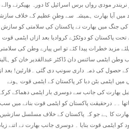
ر نریندر مودی رواں برس اسرائیل کا دورہ بھیکرنے والے
میں آیا بھارت ہمیشہ سے وطنِ عظیم کے خلاف سازش
یں مصروف رہا ، کون نہیں جانتا کہ 1971 کی جنگ میں بھارت نے پاکستان کی سلامتی کو سازش
حت پاکستان کو دوٹکڑے کروادیا بعد ازاں ایٹمی قوت
لئے مزید خطرات پیدا کئے تو اس پیارے وطن کی سلامتی
وطن ایٹمی سائنس دان ڈاکٹر عبدالقدیر خان کو ہالین
ی کے حصول کی ذمہ داری سونپ دی گئی ۔قارئین! بعد از
 چاغی کے پہاڑوں میں ایٹمی بٹن دبا کر پاکستان کے ایٹمی قوت ہونے
ل بھارت کی جانب سے دوسری بار ایٹمی دھماکے کرکے
گیاتھا ۔۔ درحقیقت پاکستان کو ایٹمی قوت بنانے میں سب
بھارت کا ہے جو کہ پاکستان کے خلاف مسلسل سازشیں
ود کو ایٹمی قوت بنایا ۔ دوسری جانب بھارت نے اتنے زیا