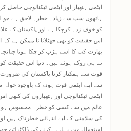
ایٹمی ہتھیار اور ایٹمی ٹیکنالوجی حاصل کر
ہاتھوں سب سے زیادہ خطرہ لاحق ہے جو اپن
کو خوف زدہ کرچکا ہے اور پاکستان کے علاو
اس حقیقت کو بھی جھٹلانا نا ممکن ہے کہ ا
بھارت کب کا اسے ہڑپ کر چکا ہوتا چنانچہ 
نے ہی روکے ہوئے ہیں۔ دنیا اس حقیقت کو ب
قوت سے ہمکنار کرنا پاکستان کی ضرورت ا
سے اپنے ایٹمی قوت ہونے کے باوجود خواہ م
ایٹمی ٹیکنالوجی اور ہتھیاروں کی کبھی ا
عالم میں سے کسی کو خطرہ محسوس ہو۔ا
کی سلامتی کے لیے انتہائی خطرناک ہیں اور
استعمال میں پہل نہ کرنے کی ڈاکٹرائن جھو