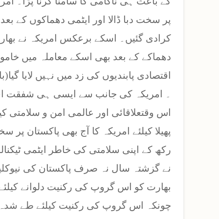
کے باعث ہی ناکامی کا سامنا کرنا پڑا۔ امر
پر سخت دبا ڈالا اور ایٹمی دھماکوں کے بعد 
کرادی گئیں۔ اسکے برعکس امریکہ نے بھارت
دھماکے کے بعد بھی اسکے معاملہ میں خام
اقتصادی پابندیوں کی زد میں نہیں لایا گیا(باقی صفحہ
۔ امریکہ کی جانب سے ایسی ہی شفقت اسر
اس وقتعلاقائی اور عالمی امن و سلامتی کی
پھیلا کیلئے امریکہ کا آج بھی پاکستان پر 
رکھ کے اپنی سلامتی کی خاطر ایٹمی ٹیکنالو
نے گزشتہ سال نہ صرف پاکستان کی نیوکلی
بھارت کو اس گروپ کی رکنیت دلوانے کیلئے
چونکہ اس گروپ کی رکنیت کیلئے طے شدہ 