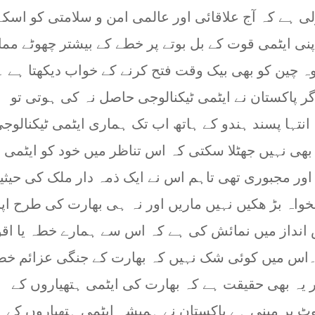
لی ہے کہ آج علاقائی اور عالمی امن و سلامتی کو اسکے
ی ایٹمی قوت کے بل بوتے پر خطے کے بیشتر چھوٹے مما
ہ چین کو بھی بیک وقت فتح کرنے کے خواب دیکھتا ہے ۔
گر پاکستان نے ایٹمی ٹیکنالوجی حاصل نہ کی ہوتی تو
انتہا پسند ہندو کے ہاتھ اب تک ہماری ایٹمی ٹیکنالوج
ھی نہیں جھٹلا سکتی کہ اس تناظر میں خود کو ایٹمی
ور مجبوری تھی تاہم اس نے ایک ذمہ دار ملک کی حیث
خواہ بڑ ھکیں نہیں ماریں اور نہ ہی بھارت کی طرح اپ
س انداز میں نمائش کی ہے کہ اس سے ہمارے خطہ یا اقو
س میں کوئی شک نہیں کہ بھارت کے جنگی عزائم خط
 یہ بھی حقیقت ہے کہ بھارت کی ایٹمی ہتھیاروں کے
ٹ پر مبنی ہے پاکستان نے ہمیشہ ایٹمی ہتھیاروں کے