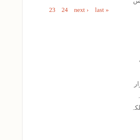
اس
23
24
next ›
last »
ار
ہ
کہ