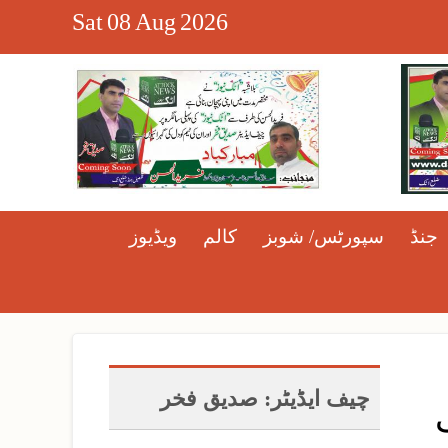
Sat
08
Aug
2026
جنڈ
سپورٹس/ شوبز
کالم
ویڈیوز
چیف ایڈیٹر: صدیق فخر