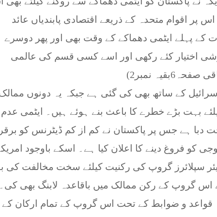
یکہ نے پاکستان کو ایٹمی دھماکے سے روکنے کیلئے بھی 
اس پر اقوام متحدہ کے ذریعے اقتصادی پابندیاں عائد
 کے پہلے ایٹمی دھماکے کے وقت بھی اور پھر دوسرے
وشی اختیار کئے رکھی اور اسے کسی قسم کی عالمی
6بقیہ نمبر2)
ائیل کے ساتھ بھی کی گئی ہے جبکہ یہ دونوں ممالک
لئے بہت بڑے خطرے کا باعث بنے ہوئے ہیں۔ ایٹمی عدم
سخت دبا ہے جس پر پاکستان نے کم از کم ڈیٹرنس کو برقر
جی کو فروغ دینے کا اعلان کیا ہے۔ اسکے باوجود امریک
ئر سپلائرز گروپ کی رکنیت کیلئے سخت مخالفت کی بل
 اس گروپ کے رکن ممالک میں باقاعدہ لابنگ بھی کی۔
قواعد و ضوابط کے تحت اس گروپ کے تمام ارکان کے