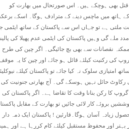
قتل بھی ہوچکے ہیں۔ اس صورتحال میں بھارت کو
در کے ہاتھ میں ماچس دینے کے مترادف ہوگا۔ اسکے برع
نیت ملتی ہے تو جہاں اس سے پاکستان کے ساتھ ایٹمی ج
ں مدد ملے گی وہیں پاکستان کی ایٹمی عدم پھیلا کی پال
ممکنہ نقصانات سے بھی بچ جائیگی۔ اگر چین کی طرح
روپ کی رکنیت کیلئے قائل ہو جائے اور چین کا یہ موقف
ھ امتیازی سلوک نہ کیا جائے تو پاکستان کیلئے نیوکلیئ
 رکاوٹ حائل نہیں ہوسکے گی۔ آج بھارتی جنونیت کی
گروپ کا رکن بنانا وقت کا تقاضا ہے۔ اگر پاکستان کی
شیں بروئے کار لائی جائیں تو بھارت کے مقابل پاکستا
حصول زیادہ آسان ہوگا۔قارئین ! پاکستان ایک ذمہ دار
بہتر اور محفوظ مستقبل کیلئے کام کررہا ہے اور ہمی