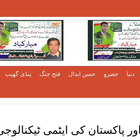
دنیا
حضرو
حسن ابدال
فتح جنگ
پنڈی گھیب
ور پاکستان کی ایٹمی ٹیکنالوجی