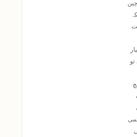
چین
کہ
ت
ار
تو
چ
ٹمی
ی