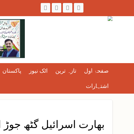
صفحۂ اول
تازہ ترین
اٹک نیوز
پاکستان
اشتہارات
بھارت اسرائیل گٹھ جوڑ ا