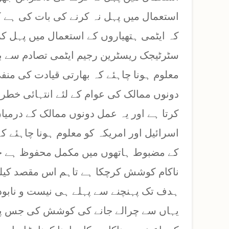
استعمال میں پہل نہ کرنے کی بات کی ہے 
کہ ایٹمی ہتھیاروں کے استعمال میں پہل کر
سٹرٹیجک ریسٹرین رجیم ایٹمی تصادم سے ب
معلوم ہونا چاہئے کہ بھارتی قیادت کی من
دونوں ممالک کی عوام کے لئے انتہائی خط
اسرائیل اور امریکہ کو معلوم ہونا چاہئے کہ
کے مضبوط ہاتھوں میں مکمل محفوظ ہے ج
ناکام کوشش کرچکا ہے تاہم اس مقصد کیلئے 
ہدف تک پہنچنے سے پہلے ہی نیست و نابود کر
یہاں سے چرالے جانے کی کوشش کی جس پر ا