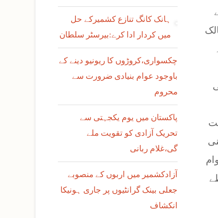
ہانک کانگ تنازع کشمیرکے حل
لک
میں کردار ادا کرے:بیرسٹر سلطان
چکسواری،کروڑوں کا ریونیو دینے کے
باوجود عوام بنیادی ضرورت سے
ی
محروم
پاکستان میں یوم یکجہتی سے
یت
تحریک آزادی کو تقویت ملے
نی
گی،غلام ربانی
ام
آزادکشمیر میں اربوں کے منصوبے
ے
جعلی بینک گرانٹیوں پر جاری ہونیکا
انکشاف