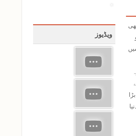
 بھی
ویڈیوز
یں
رہ
ڑا
یر دنیا