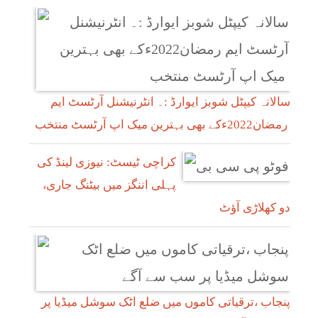
سالانہ کیپٹل شوبز ایوارڈ :۔ انٹرنیشنل آرٹسٹ ایم
رمضان2022ءکے بھی بہترین میک اپ آرٹسٹ منتخب
کراچی ٹیسٹ: نیوزی لینڈ کی
پہلی اننگز میں بیٹنگ جاری،
دو کھلاڑی آؤٹ
پنجاب ،ترقیاتی کاموں میں ضلع اٹک سوشل میڈیا پر