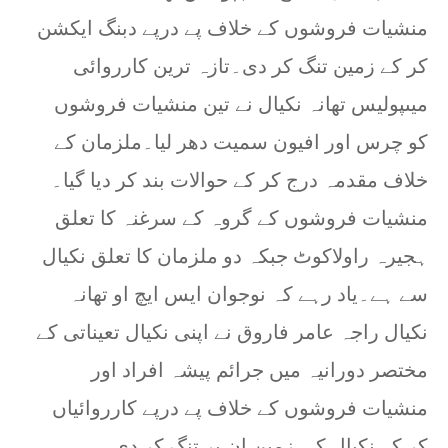
منشیات فروشوں کے خلاف پے درپے دبنگ ایکشن
کر کے زمین تنگ کر دی۔تازہ ترین کارروائی
میںپولیس تھانہ نکیال نے تین منشیات فروشوں
کو چرس اور افیون سمیت دھر لیا۔ملزمان کے
خلاف مقدمہ درج کر کے حوالات بند کر دیا گیا۔
منشیات فروشوں کے گروہ کے سرغنہ کا تعلق
ہجیرہ راولاکوٹ جبکہ دو ملزمان کا تعلق نکیال
سے ہے۔یاد رہے کہ نوجوان ایس ایچ او تھانہ
نکیال راجہ عامر فاروق نے اپنی نکیال تعیناتی کے
مختصر دورانیہ میں جرائم پیشہ افراد اور
منشیات فروشوں کے خلاف پے درپے کارروائیاں
کر کے نکیال کی زمین ان پر تنگ کر دی ہے۔