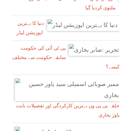
ملتوی کردیا گیا
دنیا کا بہترین
اپوزیشن لیڈر
پی ٹی آئی کی حکومت
سابقہ حکومت سے مختلف
کیسے؟
حلقہ پی پی ون بہترین کارکردگی اور تفصیلات بابت
یاور بخاری