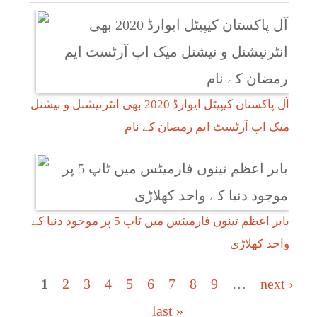
آل پاکستان کیپیٹل ایوارڈ 2020 بھی انٹرنیشنل و نیشنل
میک اپ آرٹسٹ ایم رمضان کے نام
بابر اعظم تینوں فارمیٹس میں ٹاپ 5 پر موجود دنیا کے
واحد کھلاڑی
Pages
1
2
3
4
5
6
7
8
9
…
next ›
last »