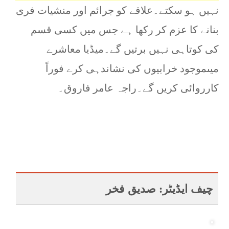
نہیں ہو سکتے۔علاقے کو جرائم اور منشیات فری
بنانے کا عزم کر رکھا ہے جس میں کسی قسم
کی کوتاہی نہیں برتیں گے۔میڈیا معاشرے
میںموجود خرابیوں کی نشاندہی کرے فوراً
کارروائی کریں گے۔راجہ عامر فاروق۔
چیف ایڈیٹر: صدیق فخر