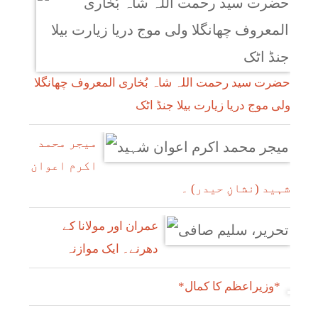
حضرت سید رحمت اللہ شاہ بُخاری المعروف چھانگلا
ولی موج دریا زیارت بیلا جنڈ اٹک
میجر محمد
اکرم اعوان
شہید (نشانِ حیدر) ۔
عمران اور مولانا کے
دھرنے۔ ایک موازنہ
*وزیراعظم کا کمال*