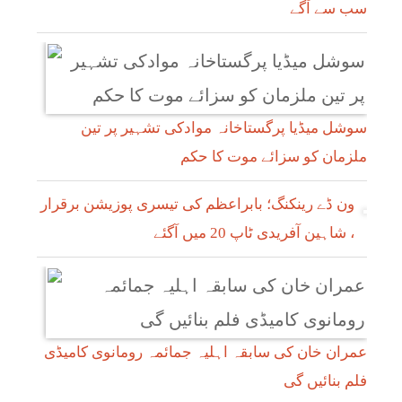
سب سے آگے
سوشل میڈیا پرگستاخانہ موادکی تشہیر پر تین
ملزمان کو سزائے موت کا حکم
ون ڈے رینکنگ؛ بابراعظم کی تیسری پوزیشن برقرار
، شاہین آفریدی ٹاپ 20 میں آگئے
عمران خان کی سابقہ اہلیہ جمائمہ رومانوی کامیڈی
فلم بنائیں گی