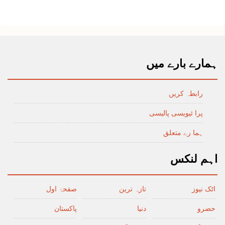
ہمارے بارے میں
رابطہ کریں
پرا ئیویسی پالیسی
ہما رے متعلق
اہم لنکس
اٹک نیوز
تازہ ترین
صفحۂ اول
حضرو
دنیا
پاکستان