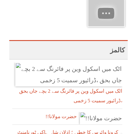
کالمز
اٹک میں اسکول وین پر فائرنگ سے 2 بچے جاں بحق
،ڈرائیور سمیت 5 زخمی
!!حضرت مولانا
کرونا وائرس کا خطرہ؛ اذلان شاہ ہاکی ٹورنامنٹ