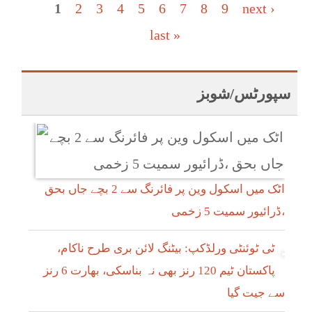
Pages
1
2
3
4
5
6
7
8
9
next ›
last »
سپورٹس/شوبز
اٹک میں اسکول وین پر فائرنگ سے 2 بچے جاں بحق
،ڈرائیور سمیت 5 زخمی
ٹی ٹوئنٹی ورلڈکپ: بیٹنگ لائن بری طرح ناکام،
پاکستان ٹیم 120 رنز بھی نہ بناسکی، بھارت 6 رنز
سے جیت گیا