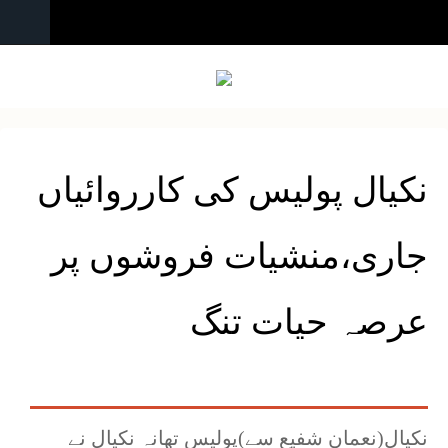
نکیال پولیس کی کارروائیاں
جاری،منشیات فروشوں پر
عرصہ حیات تنگ
نکیال(نعمان شفیع سے)پولیس تھانہ نکیال نے