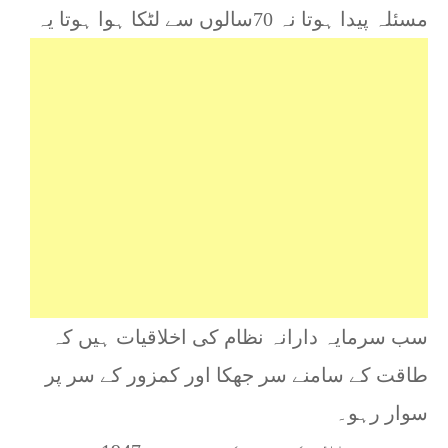
مسئلہ پیدا ہوتا نہ 70سالوں سے لٹکا ہوا ہوتا یہ
سب سرمایہ دارانہ نظام کی اخلاقیات ہیں کہ
طاقت کے سامنے سر جھکا اور کمزور کے سر پر
سوار رہو۔