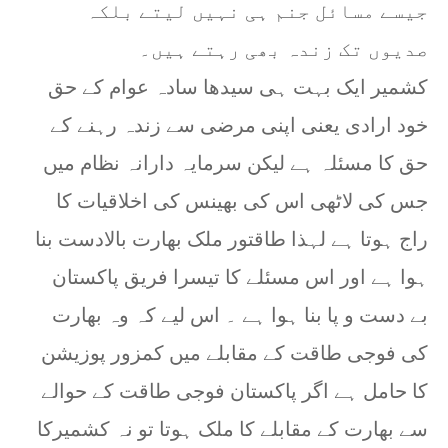
جیسے مسائل جنم ہی نہیں لیتے بلکہ
صدیوں تک زندہ بھی رہتے ہیں۔
کشمیر ایک بہت ہی سیدھا سادہ عوام کے حق
خود ارادی یعنی اپنی مرضی سے زندہ رہنے کے
حق کا مسئلہ ہے لیکن سرمایہ دارانہ نظام میں
جس کی لاٹھی اس کی بھینس کی اخلاقیات کا
راج ہوتا ہے لہذا طاقتور ملک بھارت بالادست بنا
ہوا ہے اور اس مسئلے کا تیسرا فریق پاکستان
بے دست و پا بنا ہوا ہے ۔ اس لیے کہ وہ بھارت
کی فوجی طاقت کے مقابلے میں کمزور پوزیشن
کا حامل ہے اگر پاکستان فوجی طاقت کے حوالے
سے بھارت کے مقابلے کا ملک ہوتا تو نہ کشمیرکا