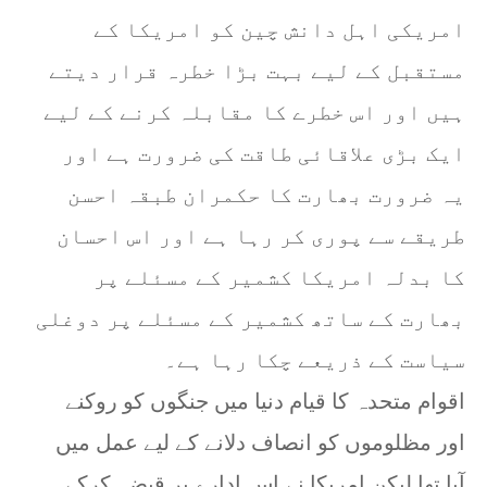
امریکی اہل دانش چین کو امریکا کے
مستقبل کے لیے بہت بڑا خطرہ قرار دیتے
ہیں اور اس خطرے کا مقابلہ کرنے کے لیے
ایک بڑی علاقائی طاقت کی ضرورت ہے اور
یہ ضرورت بھارت کا حکمران طبقہ احسن
طریقے سے پوری کر رہا ہے اور اس احسان
کا بدلہ امریکا کشمیر کے مسئلے پر
بھارت کے ساتھ کشمیر کے مسئلے پر دوغلی
سیاست کے ذریعے چکا رہا ہے۔
اقوام متحدہ کا قیام دنیا میں جنگوں کو روکنے
اور مظلوموں کو انصاف دلانے کے لیے عمل میں
آیا تھا لیکن امریکا نے اس ادارے پر قبضہ کرکے