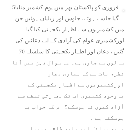
5فروری کو پاکستان بھر میں یوم کشمیر منایا
گیا جلسے ہوئے، جلوس اور ریلیاں ہوئیں جن
میں کشمیریوں سے اظہار یکجہتی کیا گیا
اورکشمیری عوام کی آزادی کے لیے دعائیں کی
گئیں ، دعاں اور اظہار یکجہتی کا سلسلہ 70
سالوں سے جاری ہے۔ یہ سوال ذہن میں آنا
فطری بات ہے کہ ہماری دعاں
اورکشمیریوں سے اظہار یکجہتی کے
باوجود کشمیری اب تک بھارتی قبضے سے
آزاد کیوں نہ ہوسکے؟ اس کا جواب یہ
ہوسکتا ہے ۔
مادی وسائل اور مادی طاقت عموما