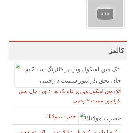
کالمز
اٹک میں اسکول وین پر فائرنگ سے 2 بچے جاں بحق
،ڈرائیور سمیت 5 زخمی
!!حضرت مولانا
کرونا وائرس کا خطرہ؛ اذلان شاہ ہاکی ٹورنامنٹ