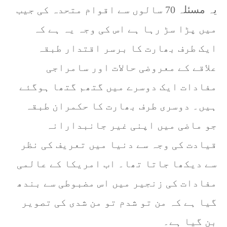
یہ مسئلہ 70 سالوں سے اقوام متحدہ کی جیب
میں پڑا سڑ رہا ہے اس کی وجہ یہ ہے کہ
ایک طرف بھارت کا برسر اقتدار طبقہ
علاقے کے معروضی حالات اور سامراجی
مفادات ایک دوسرے میں گتھم گتھا ہوگئے
ہیں۔ دوسری طرف بھارت کا حکمران طبقہ
جو ماضی میں اپنی غیر جانبدارانہ
قیادت کی وجہ سے دنیا میں تعریف کی نظر
سے دیکھا جاتا تھا۔ اب امریکا کے عالمی
مفادات کی زنجیر میں اس مضبوطی سے بندھ
گیا ہے کہ من تو شدم تو من شدی کی تصویر
بن گیا ہے۔