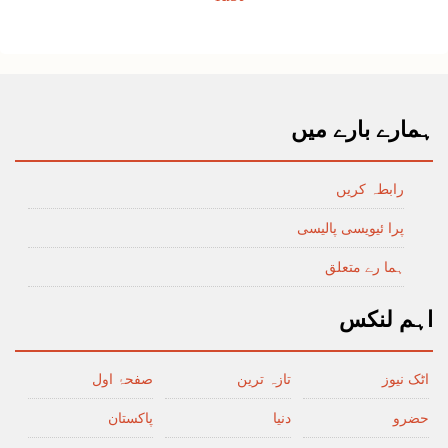
ہمارے بارے میں
رابطہ کریں
پرا ئیویسی پالیسی
ہما رے متعلق
اہم لنکس
اٹک نیوز
تازہ ترین
صفحۂ اول
حضرو
دنیا
پاکستان