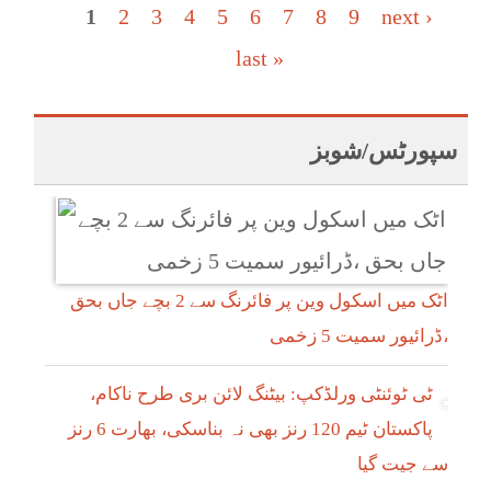
Pages
1
2
3
4
5
6
7
8
9
next ›
last »
سپورٹس/شوبز
اٹک میں اسکول وین پر فائرنگ سے 2 بچے جاں بحق
،ڈرائیور سمیت 5 زخمی
ٹی ٹوئنٹی ورلڈکپ: بیٹنگ لائن بری طرح ناکام،
پاکستان ٹیم 120 رنز بھی نہ بناسکی، بھارت 6 رنز
سے جیت گیا