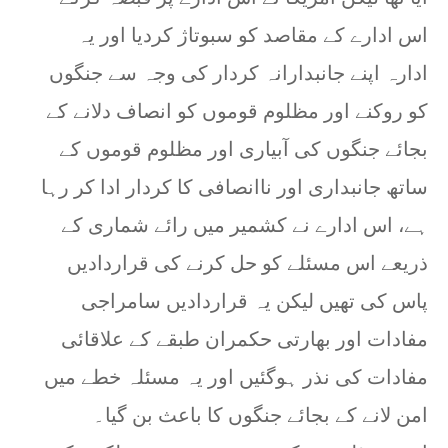
اس ادارے کے مقاصد کو سبوتاژ کردیا اور یہ
ادارہ اپنے جانبدارانہ کردار کی وجہ سے جنگوں
کو روکنے اور مظلوم قوموں کو انصاف دلانے کے
بجائے جنگوں کی آبیاری اور مظلوم قوموں کے
ساتھ جانبداری اور ناانصافی کا کردار ادا کر رہا
ہے، اس ادارے نے کشمیر میں رائے شماری کے
ذریعے اس مسئلے کو حل کرنے کی قراردادیں
پاس کی تھیں لیکن یہ قراردادیں سامراجی
مفادات اور بھارتی حکمران طبقے کے علاقائی
مفادات کی نذر ہوگئیں اور یہ مسئلہ خطے میں
امن لانے کے بجائے جنگوں کا باعث بن گیا۔