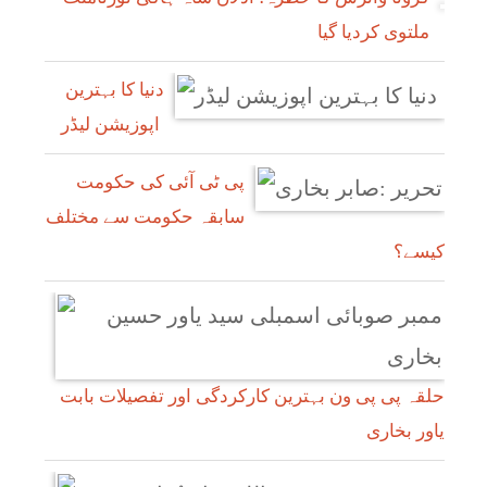
ملتوی کردیا گیا
دنیا کا بہترین
اپوزیشن لیڈر
پی ٹی آئی کی حکومت
سابقہ حکومت سے مختلف
کیسے؟
حلقہ پی پی ون بہترین کارکردگی اور تفصیلات بابت
یاور بخاری