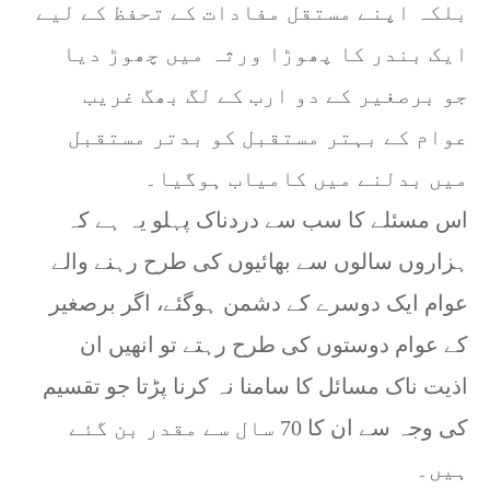
بلکہ اپنے مستقل مفادات کے تحفظ کے لیے
ایک بندر کا پھوڑا ورثہ میں چھوڑ دیا
جو برصغیر کے دو ارب کے لگ بھگ غریب
عوام کے بہتر مستقبل کو بدتر مستقبل
میں بدلنے میں کامیاب ہوگیا۔
اس مسئلے کا سب سے دردناک پہلو یہ ہے کہ
ہزاروں سالوں سے بھائیوں کی طرح رہنے والے
عوام ایک دوسرے کے دشمن ہوگئے، اگر برصغیر
کے عوام دوستوں کی طرح رہتے تو انھیں ان
اذیت ناک مسائل کا سامنا نہ کرنا پڑتا جو تقسیم
کی وجہ سے ان کا 70 سال سے مقدر بن گئے
ہیں۔