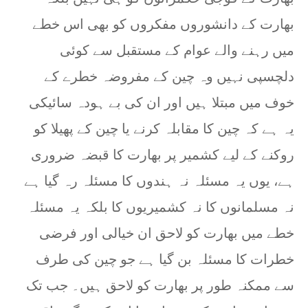
بھارت کے دانشوروں مفکروں کو بھی اس خطے
میں رہنے والے عوام کے مستقبل سے کوئی
دلچسپی نہیں وہ چین کے مفروضہ خطرے کے
خوف میں مبتلا ہیں اور ان کی بے ہودہ سائیکی
یہ ہے کہ چین کا مقابلہ کرنے یا چین کے پھیلا کو
روکنے کے لیے کشمیر پر بھارت کا قبضہ ضروری
ہے، یوں یہ مسئلہ نہ ہندوں کا مسئلہ رہ گیا ہے
نہ مسلمانوں کا نہ کشمیریوں کا بلکہ یہ مسئلہ
خطے میں بھارت کو لاحق ان خیالی اور فرضی
خطرات کا مسئلہ بن گیا ہے جو چین کی طرف
سے ممکنہ طور پر بھارت کو لاحق ہیں۔ جب تک