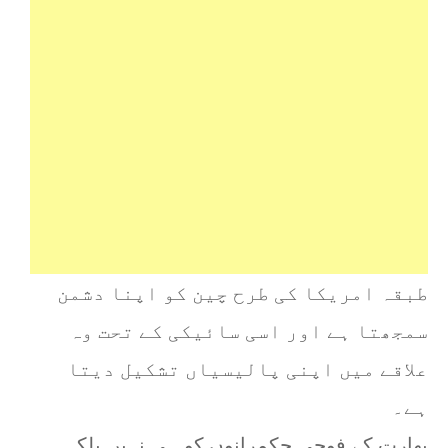
طبقہ امریکا کی طرح چین کو اپنا دشمن
سمجھتا ہے اور اسی سائیکی کے تحت وہ
علاقے میں اپنی پالیسیاں تشکیل دیتا
ہے۔
بھارت کے فوجی حکمرانوں کو ہی نہیں بلکہ