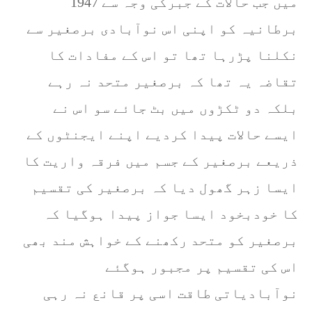
1947 میں جب حالات کے جبرکی وجہ سے
برطانیہ کو اپنی اس نوآبادی برصغیر سے
نکلنا پڑرہا تھا تو اس کے مفادات کا
تقاضہ یہ تھا کہ برصغیر متحد نہ رہے
بلکہ دو ٹکڑوں میں بٹ جائے سو اس نے
ایسے حالات پیدا کردیے اپنے ایجنٹوں کے
ذریعے برصغیر کے جسم میں فرقہ واریت کا
ایسا زہر گھول دیا کہ برصغیر کی تقسیم
کا خودبخود ایسا جواز پیدا ہوگیا کہ
برصغیر کو متحد رکھنے کے خواہش مند بھی
اس کی تقسیم پر مجبور ہوگئے
نوآبادیاتی طاقت اسی پر قانع نہ رہی