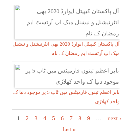
آل پاکستان کیپیٹل ایوارڈ 2020 بھی انٹرنیشنل و نیشنل
میک اپ آرٹسٹ ایم رمضان کے نام
بابر اعظم تینوں فارمیٹس میں ٹاپ 5 پر موجود دنیا کے
واحد کھلاڑی
Pages
1
2
3
4
5
6
7
8
9
…
next ›
last »