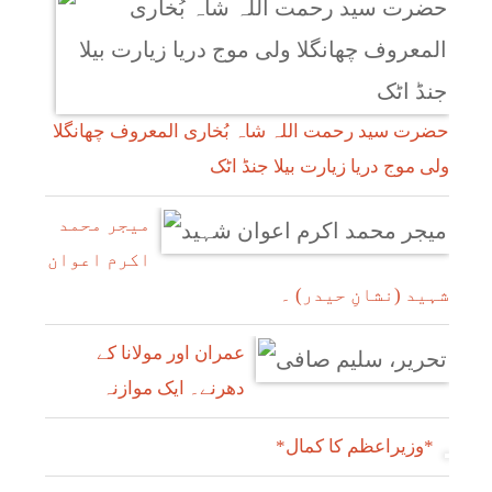
حضرت سید رحمت اللہ شاہ بُخاری المعروف چھانگلا
ولی موج دریا زیارت بیلا جنڈ اٹک
میجر محمد
اکرم اعوان
شہید (نشانِ حیدر) ۔
عمران اور مولانا کے
دھرنے۔ ایک موازنہ
*وزیراعظم کا کمال*