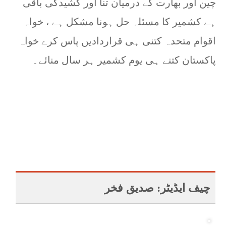
چین اور بھارت کے درمیان تنا اور کشیدگی باقی
ہے کشمیر کا مسئلہ حل ہونا مشکل ہے ، خواہ
اقوام متحدہ کتنی ہی قراردادیں پاس کرے خواہ
پاکستان کتنے ہی یوم کشمیر ہر سال منائے۔
چیف ایڈیٹر: صدیق فخر