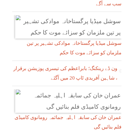
سب سے آگے
سوشل میڈیا پرگستاخانہ موادکی تشہیر پر تین
ملزمان کو سزائے موت کا حکم
ون ڈے رینکنگ؛ بابراعظم کی تیسری پوزیشن برقرار
، شاہین آفریدی ٹاپ 20 میں آگئے
عمران خان کی سابقہ اہلیہ جمائمہ رومانوی کامیڈی
فلم بنائیں گی