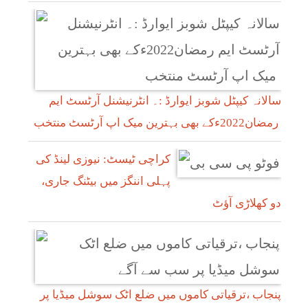
سالانہ کیپٹل شوبز ایوارڈ :۔ انٹرنیشنل آرٹسٹ ایم
رمضان2022ءکے بھی بہترین میک اپ آرٹسٹ منتخب
کراچی ٹیسٹ: نیوزی لینڈ کی
پہلی اننگز میں بیٹنگ جاری،
دو کھلاڑی آؤٹ
پنجاب ،ترقیاتی کاموں میں ضلع اٹک سوشل میڈیا پر