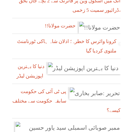
اٹک میں اسکول وین پر فائرنگ سے 2 بچے جاں بحق
،ڈرائیور سمیت 5 زخمی
!!حضرت مولانا
کرونا وائرس کا خطرہ؛ اذلان شاہ ہاکی ٹورنامنٹ
ملتوی کردیا گیا
دنیا کا بہترین
اپوزیشن لیڈر
پی ٹی آئی کی حکومت
سابقہ حکومت سے مختلف
کیسے؟