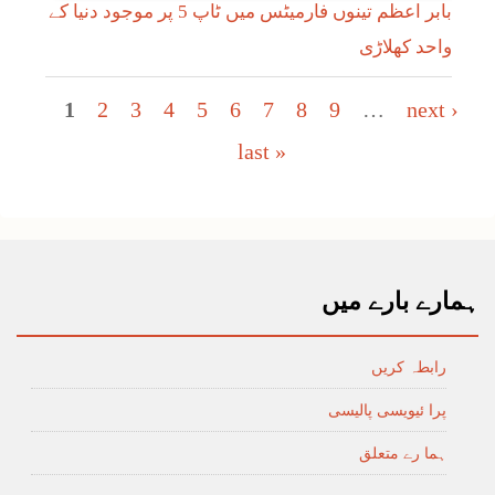
بابر اعظم تینوں فارمیٹس میں ٹاپ 5 پر موجود دنیا کے
واحد کھلاڑی
Pages
1
2
3
4
5
6
7
8
9
…
next ›
last »
ہمارے بارے میں
رابطہ کریں
پرا ئیویسی پالیسی
ہما رے متعلق