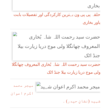
حلقہ پی پی ون بہترین کارکردگی اور تفصیلات بابت
یاور بخاری
حضرت سید رحمت اللہ شاہ بُخاری المعروف چھانگلا
ولی موج دریا زیارت بیلا جنڈ اٹک
میجر محمد
اکرم اعوان
شہید (نشانِ حیدر) ۔