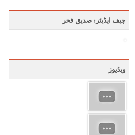
چیف ایڈیٹر: صدیق فخر
ویڈیوز