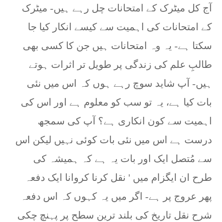
آج کل میٹرک کے امتحانات چل رہے ہیں- میٹرک
کے امتحانات کی اہمیت سے کیسے انکار کیا جا
سکتا ہے- یہ وہ امتحانات ہیں جن کا کسی بھی
طالبِ علم کی زندگی پر طویل تر اثرات ہوتے
ہیں- آپ شاید سوچ رہے ہوں کہ اس میں نئی
بات کیا ہے، یہ تو سب کو معلوم ہے اور اس کی
اہمیت سے کون انکاری ہے؟ آپ کی سمجھ
درست ہے اس میں نئی بات کوئی نہیں لیکن اس
سے مُتصل ایک اور بات یہ ہے کہ ہمیشہ کی
طرح ان ایگزام میں ' نقل کرنا کروانا ایک دفعہ
پھر عروج پر ہے- اگر میں یہ کہوں کہ اس دفعہ
شرح نقل تاریخ کی بلند ترین سطح پر پہنچ چکی