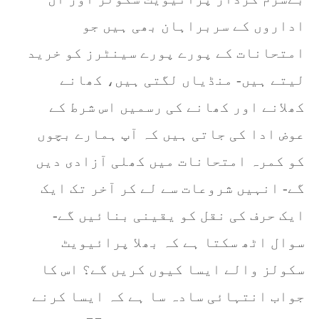
اداروں کے سربراہان بھی ہیں جو
امتحانات کے پورے پورے سینٹرز کو خرید
لیتے ہیں- منڈیاں لگتی ہیں، کھانے
کھلانے اور کھانے کی رسمیں اس شرط کے
عوض ادا کی جاتی ہیں کہ آپ ہمارے بچوں
کو کمرہ امتحانات میں کھلی آزادی دیں
گے- انہیں شروعات سے لے کر آخر تک ایک
ایک حرف کی نقل کو یقینی بنائیں گے-
سوال اٹھ سکتا ہے کہ بھلا پرائیویٹ
سکولز والے ایسا کیوں کریں گے؟ اس کا
جواب انتہائی سادہ سا ہے کہ ایسا کرنے