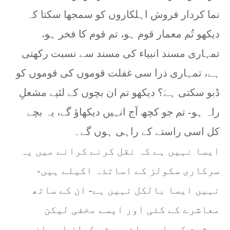
نما کردار فروش اہلکاروں کو سمجھا سکتا کہ
دیکھو تُم معمار قوم ہو، تم قوم کا فخر ہو،
تمہاری مسند انبیاء کی مسند سے نسبت رکھتی
ہے، تمہاری ذرا سی غفلت قوموں کی قوموں کو
ڈبو سکتی ہےَ؟ دیکھو تم ان بچوں کے لئیے مشعلِ
راہ ہو- تم جو کچھ آج انہیں دیکھاؤ گے، یہ بچے
کل اسی راستے کے راہی ہوں گے۔
ایسا نہیں ہے کہ نقل کرنے کرانے میں یہ
سرکاری سکولز کے اساتذہ اکیلے ہیں-
نہیں ایسا بالکل نہیں ہے- ان کے ساتھ
معاشرے کے کئی اور ایسے مخفی لیکن
بےشرم کردار پرائیویٹ سکولز اور ان