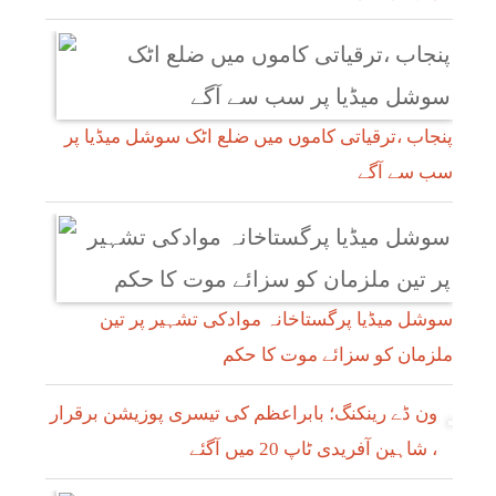
پنجاب ،ترقیاتی کاموں میں ضلع اٹک سوشل میڈیا پر
سب سے آگے
سوشل میڈیا پرگستاخانہ موادکی تشہیر پر تین
ملزمان کو سزائے موت کا حکم
ون ڈے رینکنگ؛ بابراعظم کی تیسری پوزیشن برقرار
، شاہین آفریدی ٹاپ 20 میں آگئے