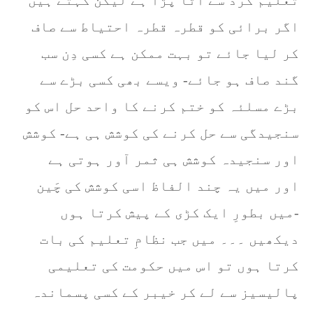
تعلیم گرد سے اَٹا پڑا ہے لیکن کہتے ہیں
اگر برائی کو قطرہ قطرہ احتیاط سے صاف
کر لیا جائے تو بہت ممکن ہے کسی دِن سب
گند صاف ہو جائے- ویسے بھی کسی بڑے سے
بڑے مسلئہ کو ختم کرنے کا واحد حل اس کو
سنجیدگی سے حل کرنے کی کوشش ہی ہے- کوشش
اور سنجیدہ کوشش ہی ثمر آور ہوتی ہے
اور میں یہ چند الفاظ اسی کوشش کی چَین
میں بطورِ ایک کڑی کے پیش کرتا ہوں-
دیکھیں ۔۔۔ میں جب نظامِ تعلیم کی بات
کرتا ہوں تو اس میں حکومت کی تعلیمی
پالیسیز سے لے کر خیبر کے کسی پسماندہ