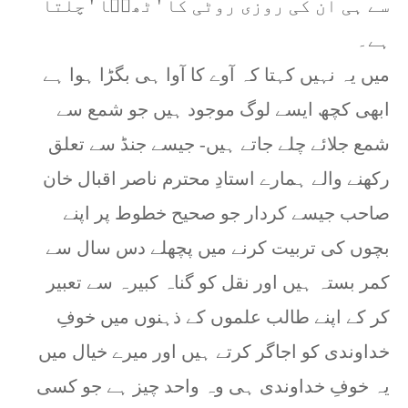
سے ہی ان کی روزی روٹی کا ' ٹھیؔا ' چلتا
ہے۔
میں یہ نہیں کہتا کہ آوے کا آوا ہی بگڑا ہوا ہے
ابھی کچھ ایسے لوگ موجود ہیں جو شمع سے
شمع جلائے چلے جاتے ہیں- جیسے جنڈ سے تعلق
رکھنے والے ہمارے استادِ محترم ناصر اقبال خان
صاحب جیسے کردار جو صحیح خطوط پر اپنے
بچوں کی تربیت کرنے میں پچھلے دس سال سے
کمر بستہ ہیں اور نقل کو گناہ کبیرہ سے تعبیر
کر کے اپنے طالب علموں کے ذہنوں میں خوفِ
خداوندی کو اجاگر کرتے ہیں اور میرے خیال میں
یہ خوفِ خداوندی ہی وہ واحد چیز ہے جو کسی