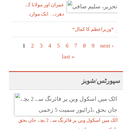
عمران اور مولانا کے
دھرنے۔ ایک موازنہ
*وزیراعظم کا کمال*
Pages
1
2
3
4
5
6
7
8
9
next ›
last »
سپورٹس/شوبز
اٹک میں اسکول وین پر فائرنگ سے 2 بچے جاں بحق