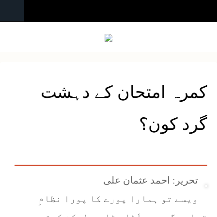
کمرہ امتحان کے دہشت
گرد کون؟
تحریر: احمد عثمان علی
ویسے تو ہمارا پورے کا پورا نظامِ