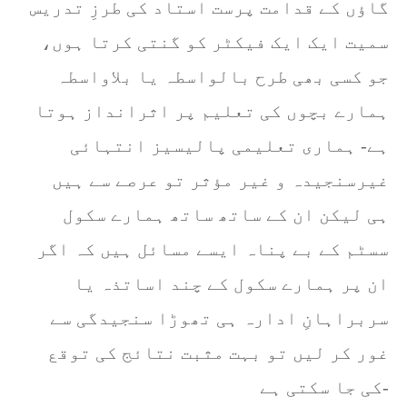
گاؤں کے قدامت پرست استاد کی طرزِ تدریس
سمیت ایک ایک فیکٹر کو گنتی کرتا ہوں،
جو کسی بھی طرح بالواسطہ یا بلاواسطہ
ہمارے بچوں کی تعلیم پر اثرانداز ہوتا
ہے- ہماری تعلیمی پالیسیز انتہائی
غیرسنجیدہ و غیر مؤثر تو عرصے سے ہیں
ہی لیکن ان کے ساتھ ساتھ ہمارے سکول
سسٹم کے بے پناہ ایسے مسائل ہیں کہ اگر
ان پر ہمارے سکول کے چند اساتذہ یا
سربراہانِ ادارہ ہی تھوڑا سنجیدگی سے
غور کر لیں تو بہت مثبت نتائج کی توقع
کی جا سکتی ہے-