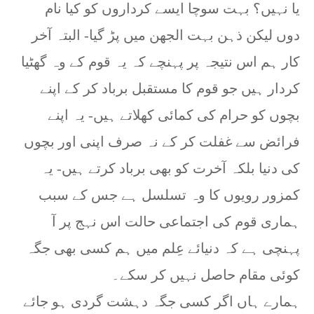
یا نہیں؟ بہت سوچا ایسے کرداروں کو کیا نام
دوں لیکن ذہن بہت الجھن میں پڑ گیا- البتہ آخر
کار ہم اس نتیجہ پر پہنچے کہ یہ قوم کے وہ گھٹیا
کردار ہیں جو قوم کا مستقبل برباد کر کے اپنے
بچوں کو حرام کی کمائی کھلاتے ہیں- یہ اپنے
فرائض سے غفلت کر کے نہ صرف اپنی اور بچوں
کی دنیا بلکہ آخرت کو بھی برباد کرتے ہیں- یہ
کمزور رویوں کا وہ تسلسل ہے جس کے سبب
ہماری قوم کی اجتماعی حالت اس نہج پر آ
پہنچی ہے کہ دنیائے عِلم میں ہم کسی بھی جگہ
کوئی مقام حاصل نہیں کر سکے۔
ہمارے ہاں اگر کسی جگہ دہشت گردی ہو جائے