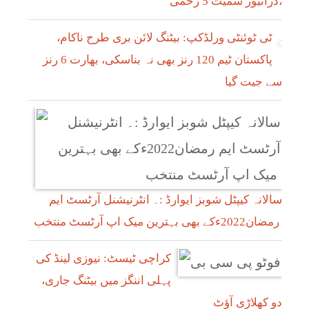
،ڈرائیور سمیت 5 زخمی
ٹی ٹوئنٹی ورلڈکپ: بیٹنگ لائن بری طرح ناکام،
پاکستان ٹیم 120 رنز بھی نہ بناسکی، بھارت 6 رنز
سے جیت گیا
سالانہ کیپٹل شوبز ایوارڈ :۔ انٹرنیشنل آرٹسٹ ایم
رمضان2022ءکے بھی بہترین میک اپ آرٹسٹ منتخب
کراچی ٹیسٹ: نیوزی لینڈ کی
پہلی اننگز میں بیٹنگ جاری،
دو کھلاڑی آؤٹ