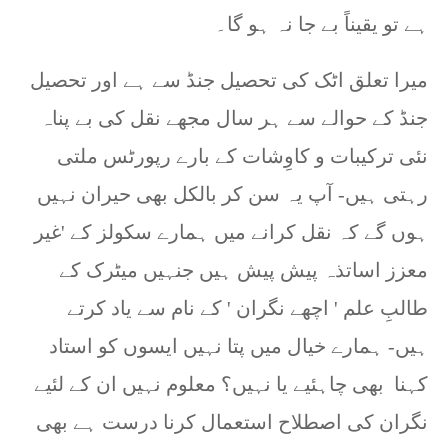
ہے تو یقیناً بے جا نہ ہو گا۔
میرا تعلق اٹک کی تحصیل جنڈ سے ہے اور تحصیل
جنڈ کے حوالے سے ہر سال مجھے نقل کی بے پناہ
نئی ترکیبات و کاوِشات کے بارے رپورٹس ملتی
رہتی ہیں- آپ یہ سن کر بالکل بھی حیران نہیں
ہوں گے کہ نقل کرانے میں ہمارے سکولز کے 'غیر
معزز اساتذہ پیش پیش ہیں جنہیں میٹرک کے
طالبِ علم ' اچھے نگران ' کے نام سے یاد کرتے
ہیں- ہمارے خیال میں پتا نہیں ایسوں کو استاد
کہنا بھی چاہئیے یا نہیں؟ معلوم نہیں ان کے لئیے
نگران کی اصطلاح استعمال کرنا درست ہے بھی