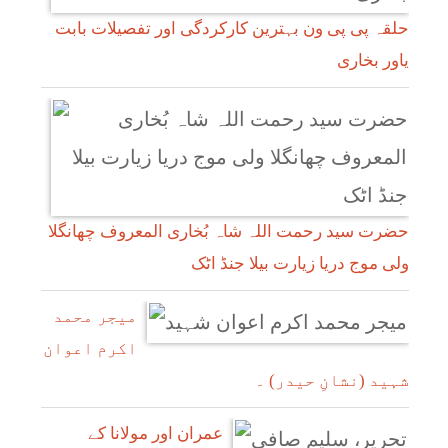
حلقہ پی پی ون بہترین کارکردگی اور تفصیلات بابت
یاور بخاری
حضرت سید رحمت اللہ شاہ بُخاری المعروف چھانگلا
ولی موج دریا زیارت بیلا جنڈ اٹک
میجر محمد
اکرم اعوان
شہید (نشانِ حیدر) ۔
عمران اور مولانا کے