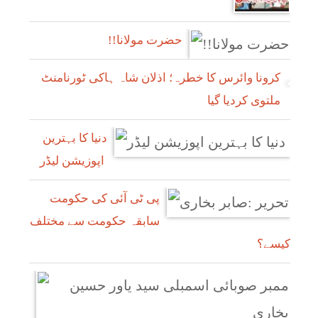
!!حضرت مولانا
کرونا وائرس کا خطرہ؛ اذلان شاہ ہاکی ٹورنامنٹ
ملتوی کردیا گیا
دنیا کا بہترین
اپوزیشن لیڈر
پی ٹی آئی کی حکومت
سابقہ حکومت سے مختلف
کیسے؟