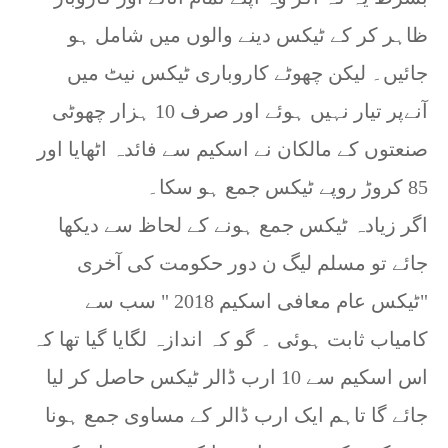
ظاہر کر کے ٹیکس دینے والوں میں شامل ہو
جائیں۔ لیکن چھوٹے کاروباری ٹیکس نیٹ میں
آنےپر تیار نہیں ہوئے اور صرف 10 ہزار چھوٹی
صنعتوں کے مالکان نے اسکیم سے فائدہ اٹھایا اور
85 کروڑ روپے ٹیکس جمع ہو سکا۔
اگر زیادہ ٹیکس جمع ہونے کے لحاظ سے دیکھا
جائے تو مسلم لیگ ن دور حکومت کی آخری
"ٹیکس عام معافی اسکیم 2018 " سب سے
کامیاب ثابت ہوئی ۔ گو کہ اندازہ لگایا گیا تھا کہ
اس اسکیم سے 10 ارب ڈالر ٹیکس حاصل کر لیا
جائے گا تاہم ایک ارب ڈالر کے مساوی جمع ہونا