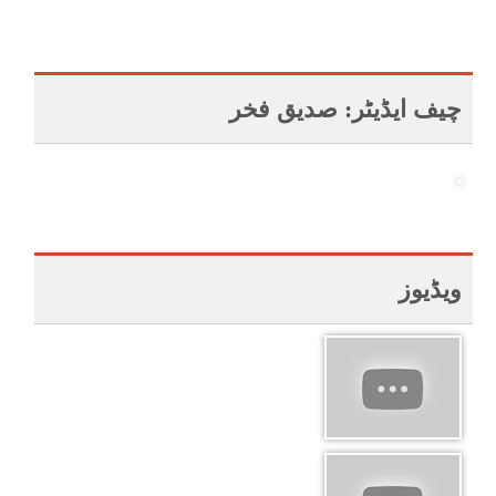
چیف ایڈیٹر: صدیق فخر
ویڈیوز