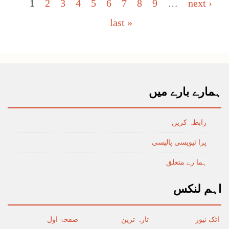
Pages
1
2
3
4
5
6
7
8
9
…
next ›
last »
ہمارے بارے میں
رابطہ کریں
پرا ئیویسی پالیسی
ہما رے متعلق
اہم لنکس
اٹک نیوز
تازہ ترین
صفحۂ اول