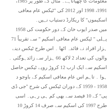
معلومات کا چھپاناہے۔ مثال کے طور پر 1985،
1991، 1998 اور 2012 کی "ٹیکس عام معافی
اسکیموں" کا ریکارڈ دستیاب نہیں۔
1958 میں صدر ایوب خان کے دور حکومت کی
پہلی " ٹیکس عام معافی اسکیم " سے تقریباً 71
ہزار افراد نے فائدہ اٹھا ۔ اس طرح ٹیکس دینے
والوں کی تعداد 2 لاکھ 66 ہزار سے زائدہوگئی ۔
اسکیم سے ایک ارب 12 کروڑ روپے ٹیکس حاصل
ہوا ۔ تاہم اس عام معافی اسکیم کے باوجو د
1958 - 1959 کے دوران ٹیکس کی شرح "جی ڈی
پی" کے 10 فیصد سے بھی کم ہی رہی۔ اسی
طرح 1997 کی اسکیم سے صرف 14 کروڑ 10