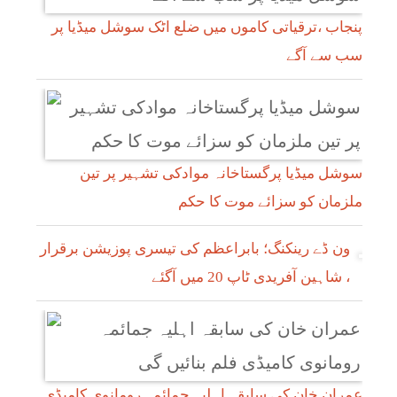
پنجاب ،ترقیاتی کاموں میں ضلع اٹک سوشل میڈیا پر
سب سے آگے
سوشل میڈیا پرگستاخانہ موادکی تشہیر پر تین
ملزمان کو سزائے موت کا حکم
ون ڈے رینکنگ؛ بابراعظم کی تیسری پوزیشن برقرار
، شاہین آفریدی ٹاپ 20 میں آگئے
عمران خان کی سابقہ اہلیہ جمائمہ رومانوی کامیڈی