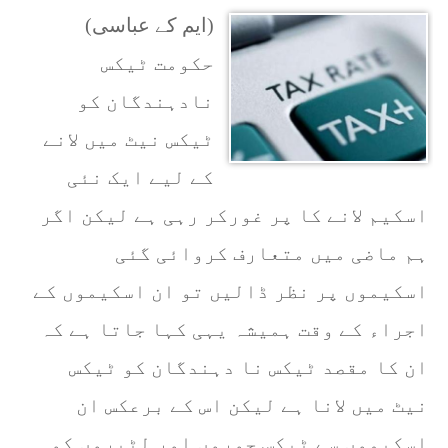
(ایم کے عباسی)
حکومت ٹیکس
نادہندگان کو
ٹیکس نیٹ میں لانے
کے لیے ایک نئی
اسکیم لانے کا پر غورکر رہی ہے لیکن اگر
ہم ماضی میں متعارف کروائی گئی
اسکیموں پر نظر ڈالیں تو ان اسکیموں کے
اجراء کے وقت ہمیشہ یہی کہا جاتا ہے کہ
ان کا مقصد ٹیکس نا دہندگان کو ٹیکس
نیٹ میں لانا ہے لیکن اس کے برعکس ان
اسکیموں سے ٹیکس چوروں اور لٹیروں کو