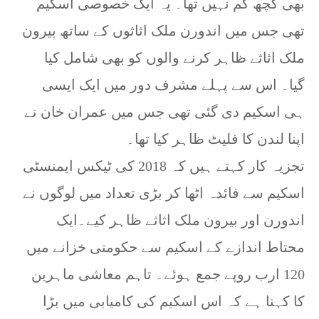
بھی کچھ کم نہیں تھا۔ یہ ایک خصوصی اسکیم
تھی جس میں اندورن ملک اثاثوں کے ساتھ بیرون
ملک اثاثے ظاہر کرنے والوں کو بھی شامل کیا
گیا۔ اس سے پہلے مشرف دور میں ایک ایسی
ہی اسکیم دی گئی تھی جس میں عمران خان نے
اپنا لندن کا فلیٹ ظاہر کیا تھا۔
تجزیہ کار کہتے ہیں کہ 2018 کی ٹیکس ایمنسٹی
اسکیم سے فائدہ اٹھا کر بڑی تعداد میں لوگوں نے
اندورن اور بیرون ملک اثاثے ظاہر کیے۔ایک
محتاط اندازے کے اسکیم سے حکومتی خزانے میں
120 ارب روپے جمع ہوئے۔ تاہم معاشی ماہرین
کا کہنا ہے کہ اس اسکیم کی کامیابی میں بڑا