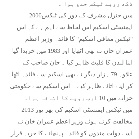
لاکھ روپے ٹیکس جمع ہوا ۔
2000میں جنرل مشرف کے دور کی ٹیکس
ایمنسٹی اسکیم اس لحاظ سے اہم ہے کہ اس
"ٹیکس معافی اسکیم" کا فائدہ وزیر اعظم
عمران خان نے بھی اٹھایا اور 1983 میں خریدا گیا
اپنا لندن کا فلیٹ ظاہر کیا ۔ خان صاحب کے
علاوہ 79 ہزار دیگر نے بھی اسکیم سے فائدہ اٹھا
کر اپنے اثاثے ظاہر کیے ۔ اس اسکیم سے حکومتی
خزانے میں 10 ارب روپے کا اضافہ ہوا۔
2013 میں ٹیکس ایمنسٹی اسکیم کی بھر پور
مخالفت کرتے ہوئے وزیر اعظم عمران خان نے
اسے دولت مندوں کو فائدہ پہنچانے کا حربہ قرار