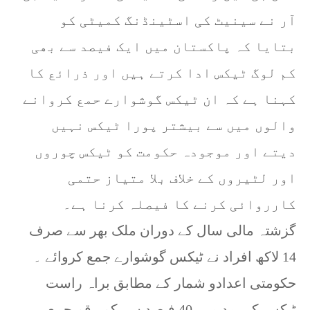
آر نے سینیٹ کی اسٹینڈنگ کمیٹی کو
بتایا کہ پاکستان میں ایک فیصد سے بھی
کم لوگ ٹیکس ادا کرتے ہیں اور ذرائع کا
کہنا ہے کہ ان ٹیکس گوشوارے حمع کروانے
والوں میں سے بیشتر پورا ٹیکس نہیں
دیتے اور موجودہ حکومت کو ٹیکس چوروں
اور لٹیروں کے خلاف بلا متیاز حتمی
کارروائی کرنے کا فیصلہ کرنا ہے۔
گزشتہ مالی سال کے دوران ملک بھر سے صرف
14 لاکھ افراد نے ٹیکس گوشوارے جمع کروائے ۔
حکومتی اعدادو شمار کے مطابق براہ راست
ٹیکس کی مد میں 40 فیصد سے کم رقم جمع