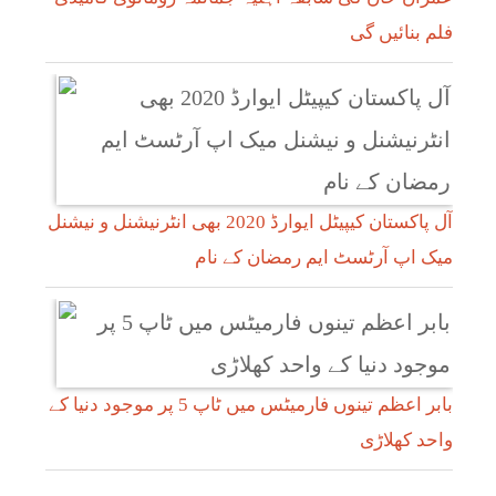
فلم بنائیں گی
آل پاکستان کیپیٹل ایوارڈ 2020 بھی انٹرنیشنل و نیشنل
میک اپ آرٹسٹ ایم رمضان کے نام
بابر اعظم تینوں فارمیٹس میں ٹاپ 5 پر موجود دنیا کے
واحد کھلاڑی