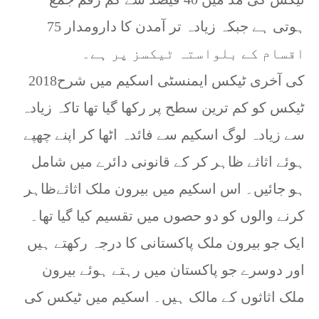
ہوتی ہے جبکہ زیادہ تر آمدن کا دارومدار 75
اقسام کے بلواستہ ٹیکسز پر ہے۔
2018کی آخری ٹیکس ایمنسٹی اسکیم میں شرح
ٹیکس کو کم ترین سطح پر رکھا گیا تھا تاکہ زیادہ
سے زیادہ لوگ اسکیم سے فائدہ اٹھا کر اپنے چھپے
ہوئے اثاثے ظاہر کر کے قانونی دائرے میں شامل
ہو جائیں۔ اس اسکیم میں بیرون ملک اثاثےظاہر
کرنے والوں کو دو حصوں میں تقسیم کیا گیا تھا۔
ایک جو بیرون ملک پاکستانی کا درجہ رکھتے ہیں
اور دوسرے جو پاکستان میں رہتے ہوئے بیرون
ملک اثاثوں کے مالک ہیں۔ اسکیم میں ٹیکس کی