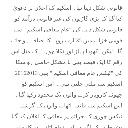
قانونی شکل دینا تھا۔ اسکیم کے اعلان پر دعویٰ
کیا گیا کہ بڑی گاڑیوں کی غیر قانونی درآمد کو
قانونی شکل دینے کی "عام معافی اسکیم " سے
قومی خزانے میں 35 ارب روپے کا اضافہ ہو جائے
گا۔ لیکن "کھودا پہاڑ اور نکلا چوہا " کے مثل اس
رقم کا ایک فیصد بھی با مشکل حاصل ہو سکا۔
2016کی "ٹیکس عام معافی اسکیم " بھی 2013
اسکیم سے ملتی جلتی تھی ۔ اس اسکیم کو
چھوٹے کاروبار کرنے والوں تک محدود رکھا گیا۔
اس اسکیم سے فائدہ اٹھانے والوں کے گزشتہ
ٹیکس چوری کے جرائم پر معافی کا اعلان کیا گیا
بشرط یہ کہ اگر وہ اپنے تمام اثاثے اور کاروبار