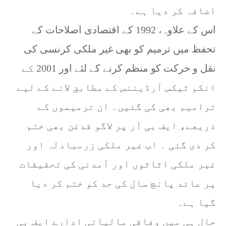
اضافہ کر دیا ہے۔
اس کے علاوہ، 1992 کے اقتصادی اصلاحات کے
تحفظ میں ترمیم کو بھی غیر ملکی کرنسی کی
نقل و حرکت کو منظم کرنے کے لئے اور 2001 کے
انکم ٹیکس آرڈیننس کے مطابق لانے کے لیے
ترامیم بھی کی گئیں۔ ان ترمیموں کے
ذریعے، ایف بی آر پر لاگو قدغن بھی ختم
کر دی گئی ۔ اب غیر ملکی زرمبادلہ اور
غیر ملکی اثاثوں اور آمدنی کی تحقیقات
پر عائد پانچ سال کی حد کو ختم کر دیا
گیا ہے۔
حال ہی میں وفاقی مالیاتی ادارے ایف بی