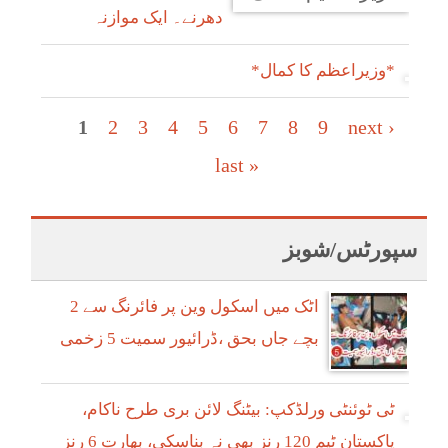
دھرنے۔ ایک موازنہ
*وزیراعظم کا کمال*
Pages
1
2
3
4
5
6
7
8
9
next ›
last »
سپورٹس/شوبز
اٹک میں اسکول وین پر فائرنگ سے 2
بچے جاں بحق ،ڈرائیور سمیت 5 زخمی
ٹی ٹوئنٹی ورلڈکپ: بیٹنگ لائن بری طرح ناکام،
پاکستان ٹیم 120 رنز بھی نہ بناسکی، بھارت 6 رنز