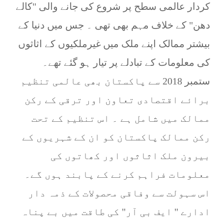
کردار عالمی سطح پر شروع کی جانے والی "کالے
دھن" کے خلاف مہم بھی تھی ۔ جس میں دنیا کے
بیشتر ممالک اپنے ملک میں غیرملکیوں کے اثاثوں
کی معلومات کے تبادلے پر تیار ہو گئے تھے۔
ستمبر 2018 سے پاکستان بھی عالمی تنظیم
برائے اقتصادی تعاون اور ترقی کے رکن
ممالک میں شامل ہے ۔ اس تنظیم کے تحت
رکن ممالک پاکستان کو ان کے شہریوں کے
بیرون ملک اثاثوں اور کھاتوں کی
معلومات فراہم کرنے کے پابند ہوں گے۔
اس سہولت سے وفاقی محصولات کے ذمہ دار
ادارے " ایف بی آر" کی طاقت میں بے پناہ