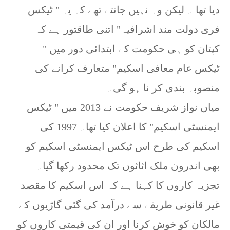
دیا تھا ۔ لیکن وہ نہیں جانتے تھے کہ یہ " ٹیکس
فری دولت مند اشرافیہ" اتنی طاقتور ہے کہ
کپتان کو ہی حکومت کے ابتدائی دور میں "
ٹیکس عام معافی اسکیم" متعارف کرانے کی
منصوبہ بندی کر نا ہو گی۔
میاں نواز شریف حکومت نے 2013 میں " ٹیکس
ایمنسٹی اسکیم" کا اعلان کیا تھا۔ 1997 کی
اسکیم کی طرح اس ٹیکس ایمنسٹی اسکیم کو
بھی اندرون ملک اثاثوں تک محدود رکھا گیا۔
تجزیہ کاروں کا کہنا ہے کہ اس اسکیم کا مقصد
غیر قانونی طریقے سے درآمد کی گئی گاڑیوں کے
مالکان کو خوش کرنا اور ان کی قیمتی کاروں کو