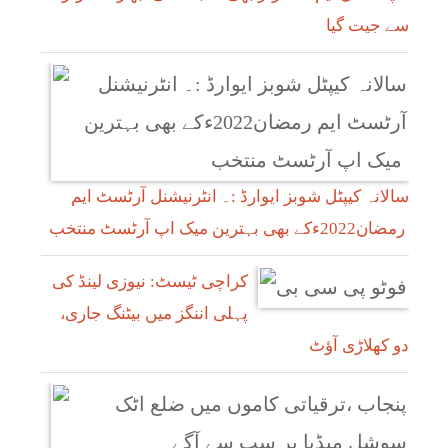
سے جیت گیا
سالانہ کیپٹل شوبز ایوارڈ :۔ انٹرنیشنل آرٹسٹ ایم
رمضان2022ءکے بھی بہترین میک اپ آرٹسٹ منتخب
کراچی ٹیسٹ: نیوزی لینڈ کی
پہلی اننگز میں بیٹنگ جاری،
دو کھلاڑی آؤٹ