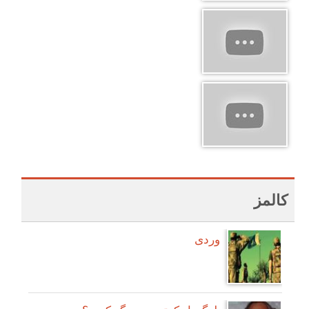
کالمز
وردی