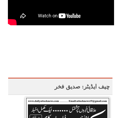
چیف ایڈیٹر: صدیق فخر