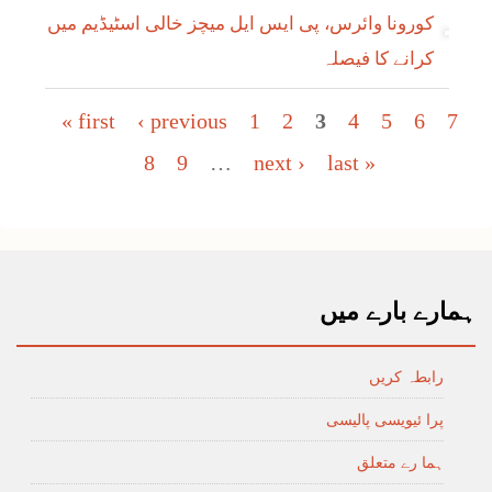
کورونا وائرس، پی ایس ایل میچز خالی اسٹیڈیم میں
کرانے کا فیصلہ
Pages
« first
‹ previous
1
2
3
4
5
6
7
8
9
…
next ›
last »
ہمارے بارے میں
رابطہ کریں
پرا ئیویسی پالیسی
ہما رے متعلق