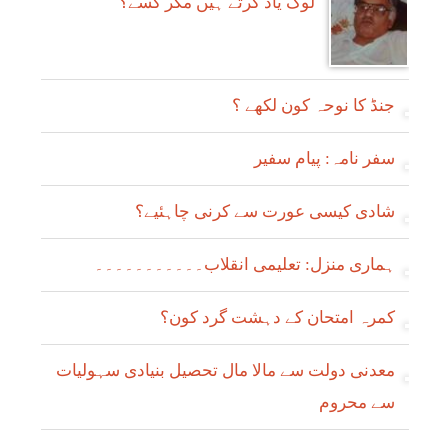
لوگ یاد کرتے ہیں مگر کسے؟
جنڈ کا نوحہ کون لکھے ؟
سفر نامہ: پیام سفیر
شادی کیسی عورت سے کرنی چاہئیے؟
ہماری منزل: تعلیمی انقلاب۔۔۔۔۔۔۔۔۔۔۔
کمرہ امتحان کے دہشت گرد کون؟
معدنی دولت سے مالا مال تحصیل بنیادی سہولیات
سے محروم