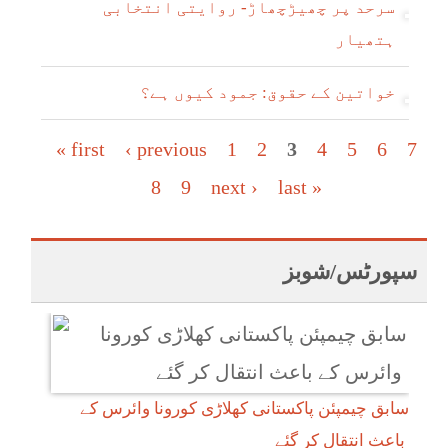
سرحد پر چھیڑچھاڑ- روایتی انتخابی
ہتھیار
خواتین کے حقوق: جمود کیوں ہے؟
Pages
« first
‹ previous
1
2
3
4
5
6
7
8
9
next ›
last »
سپورٹس/شوبز
سابق چیمپئن پاکستانی کھلاڑی کورونا وائرس کے
باعث انتقال کر گئے