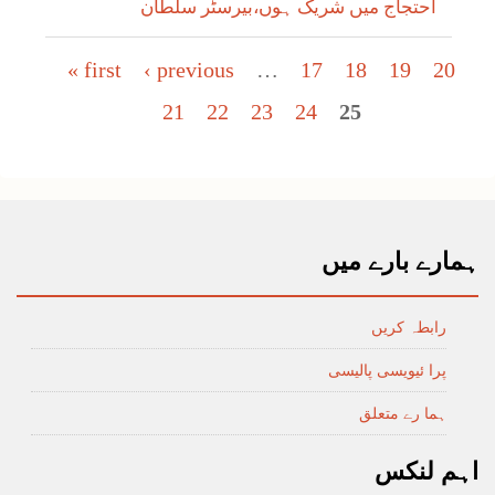
احتجاج میں شریک ہوں،بیرسٹر سلطان
Pages
« first
‹ previous
…
17
18
19
20
21
22
23
24
25
ہمارے بارے میں
رابطہ کریں
پرا ئیویسی پالیسی
ہما رے متعلق
اہم لنکس