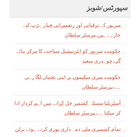
سپورٹس/شوبز
میرپور کے ترقیاتی اور رتعمیراتی فنڈز ہڑپ کیے
جارہے ہیں،بیرسٹر سلطان
حکومت میرپور کو انٹرنیشنل سیاحت کا مرکز بنائے
گی،چوہدری سعید
حکومت میری سکیموں پر اپنی تختیاں لگا رہی
ہے،بیرسٹر سلطان
آسٹریلیا مسئلہ کشمیر حل کرانے میں اہم کردار ادا
کر سکتا ہے،بیرسٹر سلطان
تمام کشمیری ملی ذمہ داری پوری کرتے ہوئے برلن