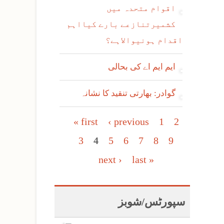
اقوام متحدہ میں
کشمیرتنازعے بارے کیااہم
اقدام ہونیوالاہے؟
ایم ایم اے کی بحالی
گوادر: بھارتی تنقید کا نشانہ
Pages
« first
‹ previous
1
2
3
4
5
6
7
8
9
next ›
last »
سپورٹس/شوبز