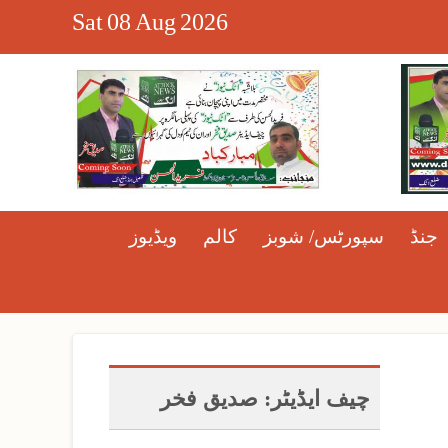
Sat
08
Aug
2026
جنڈ
سپورٹس/ شوبز
کالم
ویڈیوز
چیف ایڈیٹر: صدیق فخر