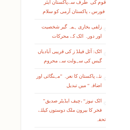
قوم کی طرف سےپاکستان ایئر
فورس ، پاکستان آرمی کو سلام
زلفی بخاری ہمہ گیر شخصیت
اور دورہ اٹک کے محرکات
اٹک: آئل فیلڈ ز کی قریبی آبادیاں
گیس کی سہولت سے محروم
نئے پاکستان کا نعرہ ”مہنگائی اور
اضافہ“ میں تبدیل
”اٹک نیوز“ ،چیف ایڈیٹر صدیق
فخر کا بیرون ملک دوستوں کیلئے
تحفہ