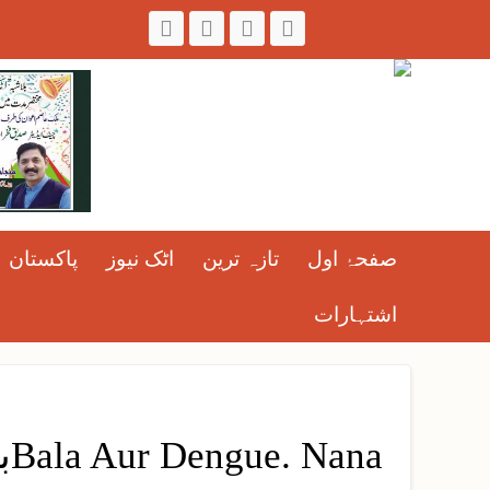
صفحۂ اول
تازہ ترین
اٹک نیوز
پاکستان
اشتہارات
با