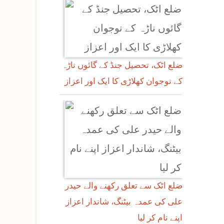
ضلع اٹک، تحصیل جنڈ کے گائوں ناڑہ
کے نوجوان کھلاڑی کا ایک اور اعزاز
ضلع اٹک سے تعلق رکھنے والے حیدر
علی کی عمدہ بیٹنگ، شاندار اعزاز
اپنے نام کر لیا