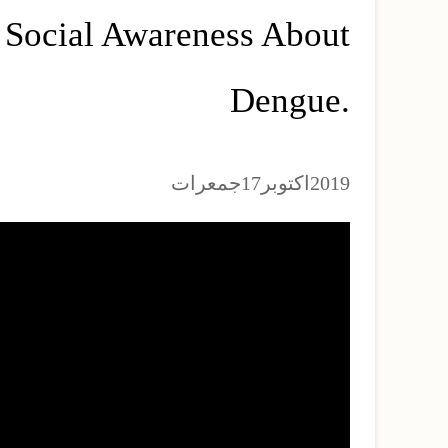
r Social Awareness About
Dengue.
2019
17
جمعرات