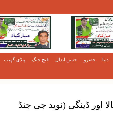
دنیا
حضرو
حسن ابدال
فتح جنگ
پنڈی گھیب
لا اور ڈینگی (نوید جی جنڈBala Aur Dengue. Nana