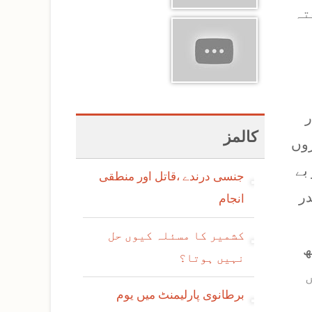
تہ
ر
کالمز
روں
بے
جنسی درندے ،قاتل اور منطقی
ر
انجام
کشمیر کا مسئلہ کیوں حل
ھ
نہیں ہوتا؟
 تھی اور سال 2018 میں
برطانوی پارلیمنٹ میں یوم