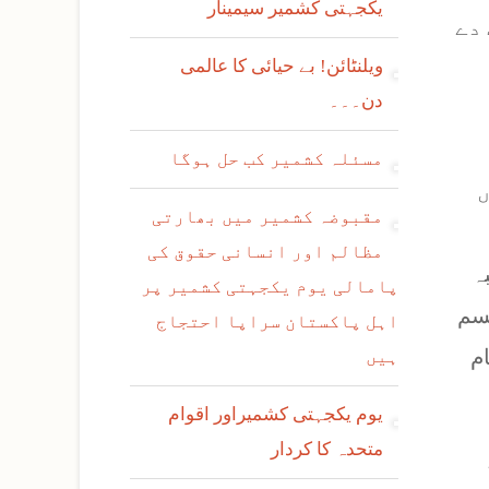
یکجہتی کشمیر سیمینار
دے
ویلنٹائن! بے حیائی کا عالمی
دن۔۔۔
مسئلہ کشمیر کب حل ہوگا
ں
مقبوضہ کشمیر میں بھارتی
مظالم اور انسانی حقوق کی
ہ
پامالی یوم یکجہتی کشمیر پر
قسم
اہل پاکستان سراپا احتجاج
م
ہیں
یوم یکجہتی کشمیراور اقوام
متحدہ کا کردار