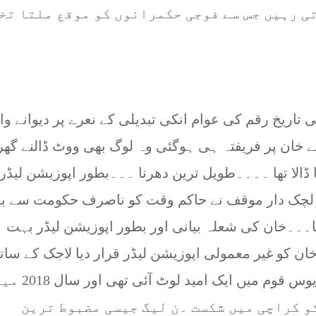
ی رہیں جس سے فوجی حکمرانوں کو موقع ملتا تخ
 تاریخ رقم کی عوام انکی تبدیلی کے نعرے پر دیوانے وا
 خان پر فریفتہ ہی ہوگئی وہ لوگ بھی ووٹ ڈالنے گھ
ڈالا تھا ۔۔۔۔طویل ترین دھرنا ۔۔۔بطور اپوزیشن لیڈر 
ر لچک دار موقف نے حاکم وقت کو ناصرف حکومت سے بد
یا۔۔۔خان کی شعلہ بیانی اور بطور اپوزیشن لیڈر بہت
ے خان کو غیر معمولی اپوزیشن لیڈر قرار دیا لاجک کے سات
بات اور اعتماد سے بھرپور انٹرویوز ۔۔۔۔مایوس قوم میں ایک امید لوٹ آئی
 کراچی میں شکست ۔ن لیگ جیسی مضبوط ترین