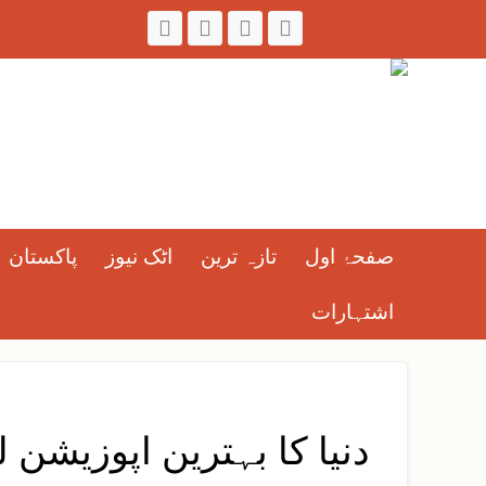
صفحۂ اول
تازہ ترین
اٹک نیوز
پاکستان
اشتہارات
دنیا کا بہترین اپوزیشن لیڈر