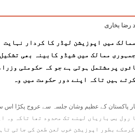
مالک میں اپوزیشن لیڈر کا کردار نہایت
جمہوری ممالک میں شیڈو کابینہ بھی تشکیل
ائوں پرمشتمل ہوتی ہے جو کہ حکومتی وزراء
رتے ہیں تاکہ اپنے دور حکومت میں وہ
ت مینار پاکستان کے عظیم وشان جلسہ سے عروج پکڑا اس 
 2011 تک اپوزیشن کا رول بس باریاں لینے تک محدود تھا تاکہ وہ 
کرسکے بطور اپوزیشن خوب لعن طعن کی جاتی تاہ