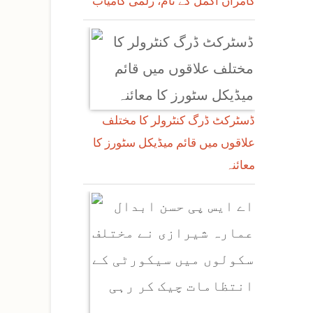
کامران اکمل کے نام، زلمی کامیاب
ڈسٹرکٹ ڈرگ کنٹرولر کا مختلف
علاقوں میں قائم میڈیکل سٹورز کا
معائنہ