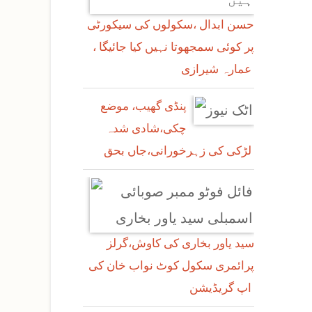
حسن ابدال ،سکولوں کی سیکورٹی
پر کوئی سمجھوتا نہیں کیا جائیگا ،
عمارہ شیرازی
پنڈی گھیب، موضع
چکی،شادی شدہ
لڑکی کی زہرخورانی،جاں بحق
سید یاور بخاری کی کاوش،گرلز
پرائمری سکول کوٹ نواب خان کی
اپ گریڈیشن