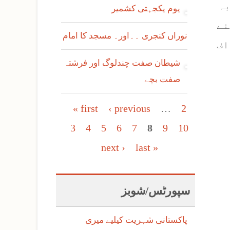
بہ
یوم یکجہتی کشمیر
نے
نوراں کنجری ۔۔اور۔ مسجد کا امام
اف
شیطان صفت چندلوگ اور فرشتہ
صفت بچے
Pages
« first
‹ previous
…
2
3
4
5
6
7
8
9
10
next ›
last »
سپورٹس/شوبز
پاکستانی شہریت کیلیے میری