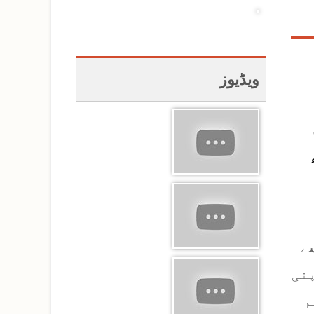
ویڈیوز
سے
اپنی
م