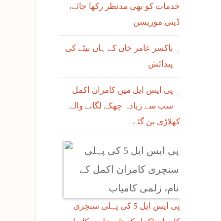
خدمات کو بھی مدنظر رکھا جائے،
ڈینی موریسن
باکسر عامر خان کے ہاں بیٹے کی
پیدائش
پی ایس ایل میں کامران اکمل
سب سے زیادہ چھکے لگانے والے
کھلاڑی بن گئے
پی ایس ایل 5 کی پہلی سنچری