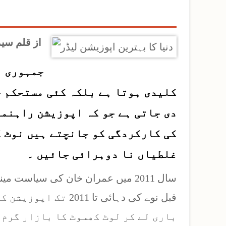
از قلم سید رضا بخاری
جمہوری م
کلیدی ہوتا ہے بلکہ کئی مستحکم 
دی جاتی ہے جو کہ اپوزیشن راہنم
کی کارکردگی کو جانچتے ہیں نوٹ ک
غلطیاں نا دوہرائی جائیں ۔
سال 2011 میں عمران خان کی سیاس
قبل نوے کی دہائی تا
باری لے کر لوٹ کھسوٹ کا بازار گرم 