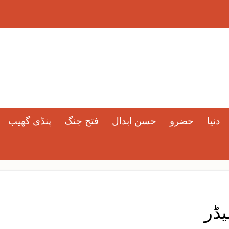
دنیا
حضرو
حسن ابدال
فتح جنگ
پنڈی گھیب