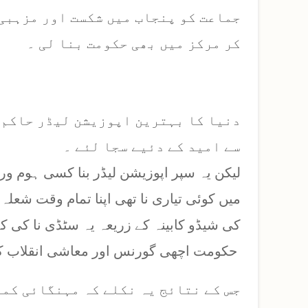
جماعت کو پنجاب میں شکست اور مزہبی 
کر مرکز میں بھی حکومت بنا لی ۔
دنیا کا بہترین اپوزیشن لیڈر حاکم 
سے امید کے دئیے سجا لئے ۔
لیکن یہ سپر اپوزیشن لیڈر بنا کسی ہوم و
میں کوئی تیاری نا تھی اپنا تمام وقت شعلہ
کی شیڈو کابینہ کے زریعہ یہ سٹڈی نا کی ک
حکومت اچھی گورنس اور معاشی انقلاب کیسے لائوں گا؟
جس کے نتائج یہ نکلے کہ مہنگائی کم