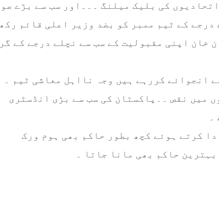
اتحادیوں کی بلیک میلنگ ۔۔۔اور سب سے بڑے صو
درجے کے ٹیم ممبر کو بضد وزیر اعلی قائم رکھ
 خان اپنی مقبولیت کے سب سے نچلے درجے کے گر
ے انجوائے کررہے ہیں وجہ نااہل معاشی ٹیم ۔
 میں نقص ۔۔پاکستان کی سب سے بڑی انڈسٹری
۔
دا کرتے ہوئے کچھ بطور حاکم بھی ہوم ورک
بہترین حاکم بھی مانا جاتا ۔