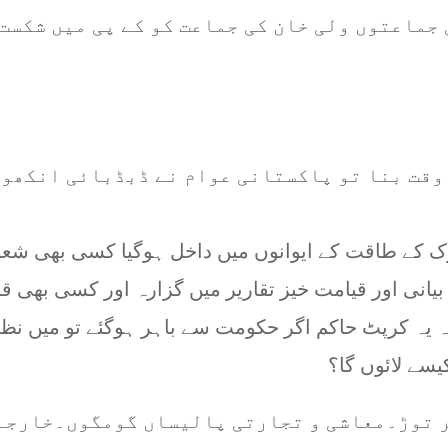
جماعتوں ولی خان کی جماعت کو کے پی میں شکست 
وقت بنا تو پاکستانی عوام نے ڈبڈبائی انکھو
رک کے طاقت کے ایوانوں میں داخل ہوگیا کسی بھی شعب
 بیانی اور قیامت خیز تقاریر میں گزارہ اور کسی بھی 
ہ یہ کرپٹ حاکم اگر حکومت سے باہر ہوگئے تو میں نظا
ر توڑ۔معاشی و تجارتی پالیساں گومگوں۔خارجہ