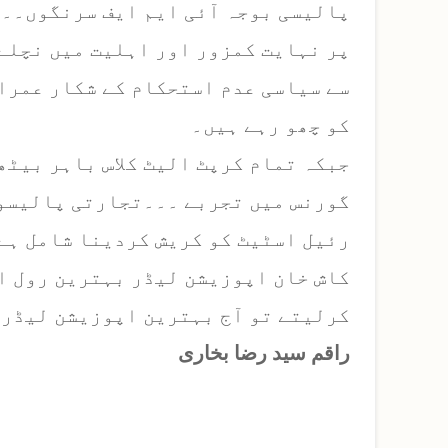
پالیسی بوجہ آئی ایم ایف سرنگوں۔۔
پر نہایت کمزور اور اہلیت میں نچلے 
سے سیاسی عدم استحکام کے شکار عمران
کو چھو رہے ہیں۔
جبکہ تمام کرپٹ الیٹ کلاس باہر بیٹھ
گورنس میں تجربے ۔۔۔تجارتی پالیسوں
رئیل اسٹیٹ کو کریش کردینا شامل ہے 
کاش خان اپوزیشن لیڈر بہترین رول ا
کرلیتے تو آج بہترین اپوزیشن لیڈر 
راقم سید رضا بخاری