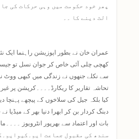
پھر خود حکومت میں وہی حرکات کی جات
الٹ دینے کا ۔۔
عمران خان نے بطور اپوزیشن راہنما ایک نئی
کھچی چلی آئی خاص کر جوان نسل تو جیسے
سے نکلے جنھوں نے زندگی میں کبھی ووٹ نا 
تحاشہ تقاریر کا ریکارڈ۔۔۔۔کرپشن پر غی
کیا بلکہ جیل کی سلاخوں کے پیچھے پہنچا د
دبنگ کردار بن کر ابھرا دنیا بھر کے میڈیا ن
سندھ کی مقبول جماعت ایم۔کیوایم۔کو