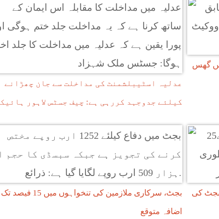
 کو چیمبر میں گھس
عدلیہ اسٹیبلشمنٹ کی مداخلت سے جان چھڑانے
کیلئے جدوجہد کررہی ہے: چیف جسٹس لاہور ہائیک
 بجٹ کی
بجٹ، سرکاری ملازمین کی تنخواہوں میں 15 فیصد تک
اضافہ متوقع