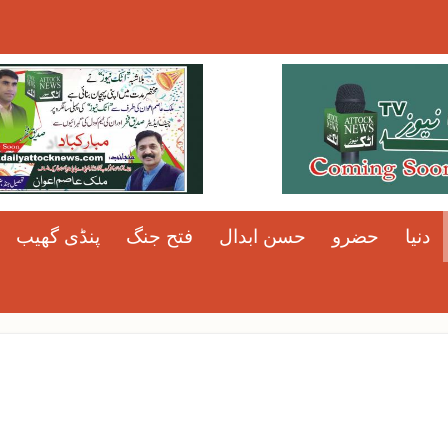
دنیا
حضرو
حسن ابدال
فتح جنگ
پنڈی گھیب