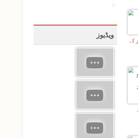
Pag
ویڈیوز
 کے