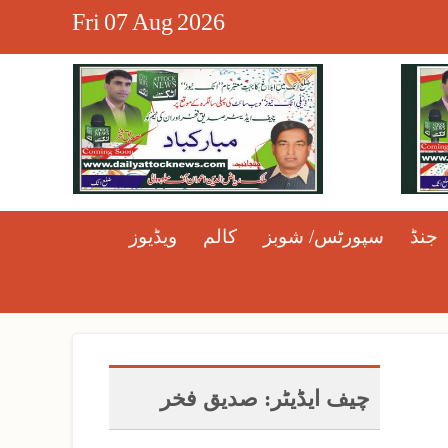
Fri
07
Aug
2026
جنڈ
سپورٹس/ شوبز
کالم
ویڈیوز
چیف ایڈیٹر: صدیق فخر