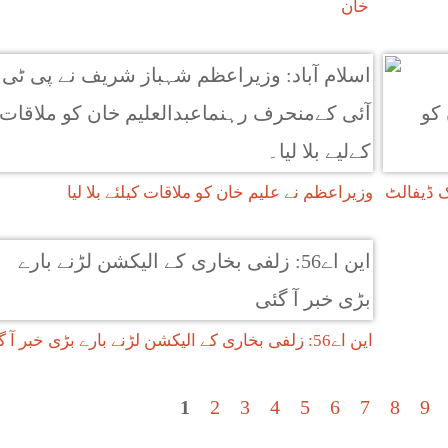
خان
 ڈیفالٹ
وزیراعظم نے علیم خان کو ملاقات کیلئے بلا لیا
این اے56: زلفی بخاری کے الیکشن لڑنے بارے بڑی خبر آ گئی
1
2
3
4
5
6
7
8
9