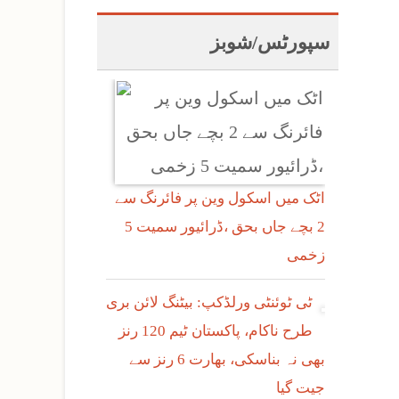
سپورٹس/شوبز
اٹک میں اسکول وین پر فائرنگ سے
2 بچے جاں بحق ،ڈرائیور سمیت 5
زخمی
ٹی ٹوئنٹی ورلڈکپ: بیٹنگ لائن بری
طرح ناکام، پاکستان ٹیم 120 رنز
بھی نہ بناسکی، بھارت 6 رنز سے
جیت گیا