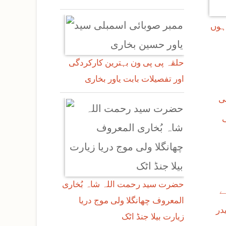
 ہوں
حلقہ پی پی ون بہترین کارکردگی
اور تفصیلات بابت یاور بخاری
ی
ی
حضرت سید رحمت اللہ شاہ بُخاری
ے
المعروف چھانگلا ولی موج دریا
در
زیارت بیلا جنڈ اٹک