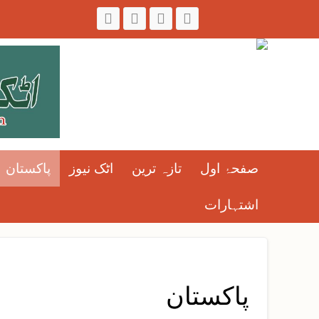
صفحۂ اول
تازہ ترین
اٹک نیوز
پاکستان
اشتہارات
پاکستان