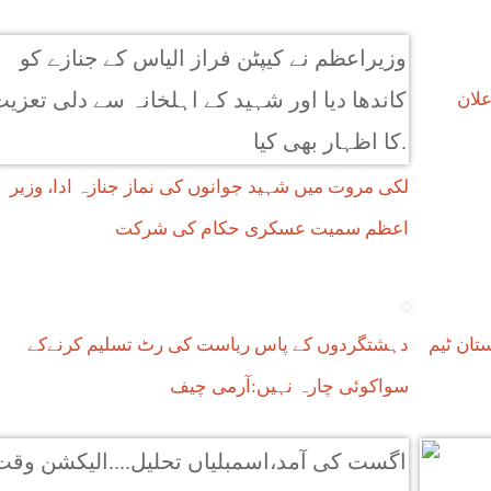
علان
لکی مروت میں شہید جوانوں کی نماز جنازہ ادا، وزیر
اعظم سمیت عسکری حکام کی شرکت
تان ٹیم
دہشتگردوں کے پاس ریاست کی رٹ تسلیم کرنےکے
سواکوئی چارہ نہیں:آرمی چیف