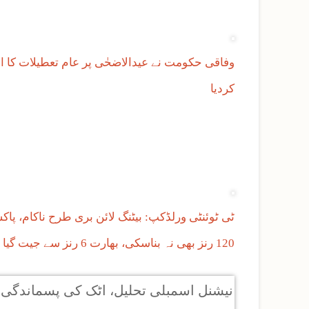
وفاقی حکومت نے عیدالاضحٰی پر عام تعطیلات کا ا
کردیا
ٹی ٹوئنٹی ورلڈکپ: بیٹنگ لائن بری طرح ناکام، پاکس
120 رنز بھی نہ بناسکی، بھارت 6 رنز سے جیت گیا