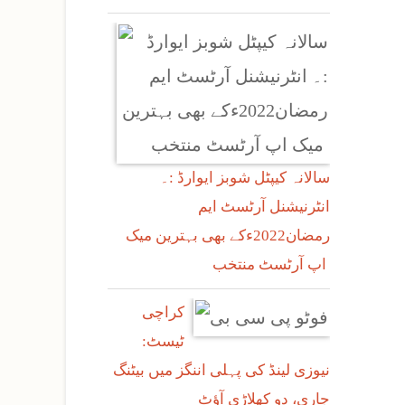
سالانہ کیپٹل شوبز ایوارڈ :۔
انٹرنیشنل آرٹسٹ ایم
رمضان2022ءکے بھی بہترین میک
اپ آرٹسٹ منتخب
کراچی
ٹیسٹ:
نیوزی لینڈ کی پہلی اننگز میں بیٹنگ
جاری، دو کھلاڑی آؤٹ