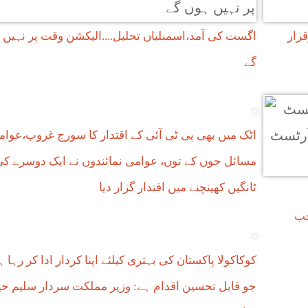
رار
اگست کی آمد،اسمبلیاں تحلیل....الیکشن وقت پر نہیں
گے
اٹک میں بھی پی ٹی آئی کے اقتدار کا سورج غروب،عوام
مسائل جوں کے توں، عوامی نمائندوں نے ایک دوسرے ک
ٹانگیں کھینچنے میں اقتدار گزار دیا
کوکاکولا پاکستان کی بہتری کیلئے اپنا کردار ادا کر رہا ہ
جو قابل تحسین اقدام ہے: وزیر مملکت سردار سلیم حی