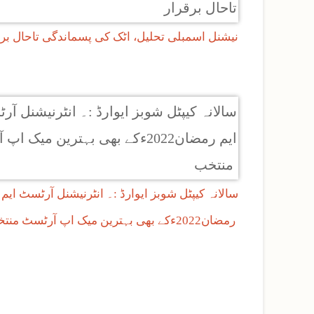
نیشنل اسمبلی تحلیل، اٹک کی پسماندگی تاحال برق
سالانہ کیپٹل شوبز ایوارڈ :۔ انٹرنیشنل آرٹسٹ ایم
رمضان2022ءکے بھی بہترین میک اپ آرٹسٹ منتخب