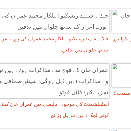
es
 بچے جاں بحق ،ڈرائیور
جنڈ:۔ شہید ریسکیو اہلکار محمد عمران کی پورے اعزاز
ساتھ جلوال میں تدفین
ریسکیو1122جنڈکی ایمبولینس کو حادثہ،3 خواتین سمیت5
اسٹیبلشمنٹ کی موجودہ پالیسی میں عمران خان کیلئے
کوئی لچک نہیں: سہیل وڑائچ