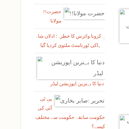
!!حضرت
مولانا
کرونا وائرس کا خطرہ؛ اذلان شاہ
ہاکی ٹورنامنٹ ملتوی کردیا گیا
دنیا کا بہترین اپوزیشن لیڈر
پی ٹی
آئی کی
حکومت سابقہ حکومت سے مختلف
کیسے؟