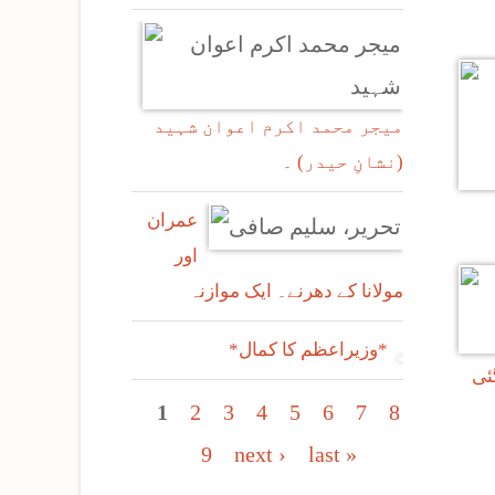
میجر محمد اکرم اعوان شہید
(نشانِ حیدر) ۔
عمران
اور
مولانا کے دھرنے۔ ایک موازنہ
*وزیراعظم کا کمال*
Pages
1
2
3
4
5
6
7
8
9
next ›
last »